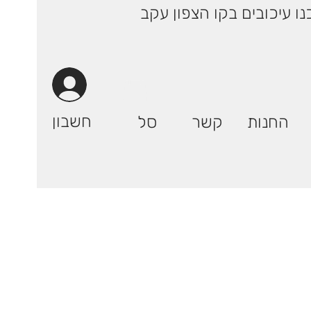
 ימי עסקים! | רק 29.90 ₪ (אילת: 59.90₪) | ייתכנו עיכובים בקו הצפון עקב
חשבון
החנות
קשר
סל