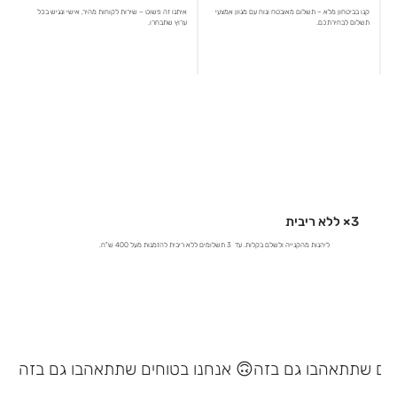
קנו בביטחון מלא – תשלום מאובטח ונוח עם מגוון אמצעי
איתנו זה פשוט – שירות לקוחות מהיר, אישי ונגיש בכל
תשלום לבחירתכם.
ערוץ שתבחרו.
3× ללא ריבית
ליהנות מהקנייה ולשלם בקלות. עד 3 תשלומים ללא ריבית להזמנות מעל 400 ש"ח.
אנחנו בטוחים שתתאהבו גם בזה 🙃