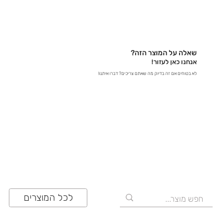
בטלפון – דברו איתנו ישירות ב-03-641-6555 - בצ'אט
באתר – קבלו תשובות מידיות - במייל – שלחו לנו הודעה
לכתובת contact@zrazi.com אם יש לכם שאלה לגבי
מוצר מסוים, אנחנו כאן כדי לספק לכם את כל הפרטים
שאלה על המוצר הזה?
ולוודא שתעשו את הבחירה הנכונה!
אנחנו כאן לעזור!
לא בטוחים אם זה בדיוק מה שאתם צריכים? דברו איתנו!
03-641-6555
לכל המוצרים