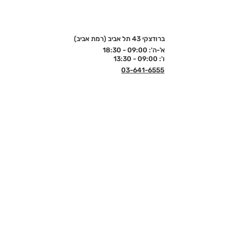
ברודצקי 43 תל אביב (רמת אביב)
א'-ה': 09:00 - 18:30
ו': 09:00 - 13:30
03-641-6555