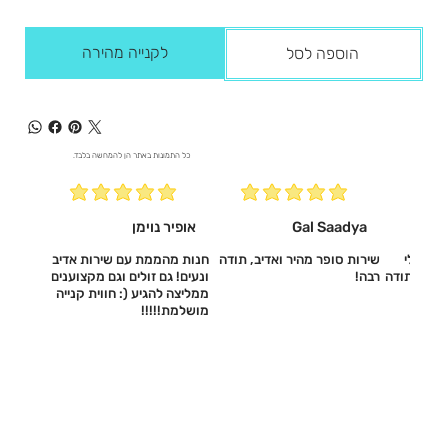
לקנייה מהירה
הוספה לסל
כל התמונות באתר הן להמחשה בלבד.
Gal Saadya
אופיר נוימן
עשו לי
שירות סופר מהיר ואדיב, תודה
חנות מהממת עם שירות אדיב
דיב, תודה
רבה!
ונעים! גם זולים וגם מקצוענים
ממליצה להגיע (: חווית קנייה
מושלמת!!!!!‎