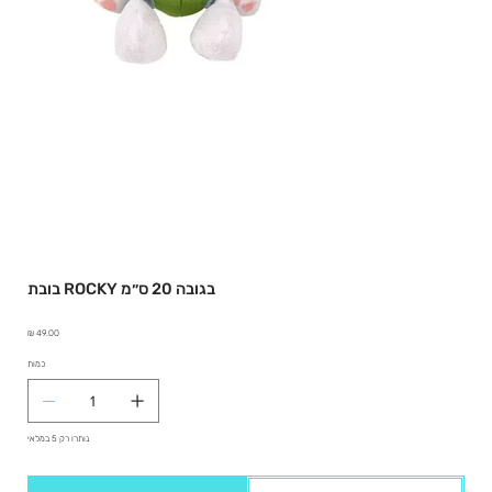
בובת ROCKY בגובה 20 ס״מ
מחיר
כמות
נותרו רק 5 במלאי