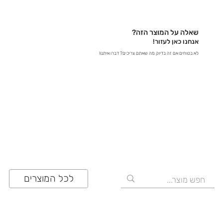
באתר – קבלו תשובות מידיות - במייל – שלחו לנו הודעה
לכתובת contact@zrazi.com אם יש לכם שאלה לגבי
מוצר מסוים, אנחנו כאן כדי לספק לכם את כל הפרטים
שאלה על המוצר הזה?
ולוודא שתעשו את הבחירה הנכונה!
אנחנו כאן לעזור!
לא בטוחים אם זה בדיוק מה שאתם צריכים? דברו איתנו!
03-641-6555
לכל המוצרים