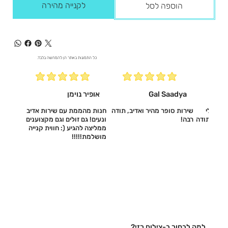
לקנייה מהירה
הוספה לסל
כל התמונות באתר הן להמחשה בלבד.
Gal Saadya
אופיר נוימן
עשו לי
שירות סופר מהיר ואדיב, תודה
חנות מהממת עם שירות אדיב
דיב, תודה
רבה!
ונעים! גם זולים וגם מקצוענים
ממליצה להגיע (: חווית קנייה
מושלמת!!!!!‎
למה לבחור ב-צילום רזי?