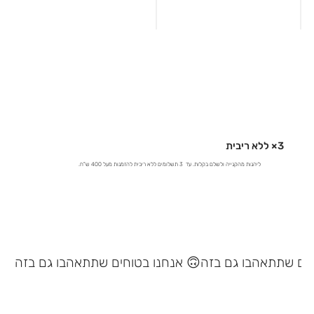
3× ללא ריבית
ליהנות מהקנייה ולשלם בקלות. עד 3 תשלומים ללא ריבית להזמנות מעל 400 ש"ח.
אנחנו בטוחים שתתאהבו גם בזה 🙃