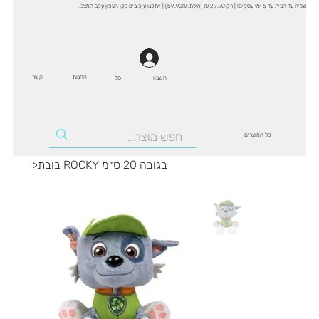
שליח עד הבית עד 5 ימי עסקים! | רק 29.90 ₪ (אילת: 59.90₪) | ייתכנו עיכובים בקו הצפון עקב המצב.
החנות
קשר
סל
חשבון
כל המוצרים
בובת ROCKY בגובה 20 ס״מ
>