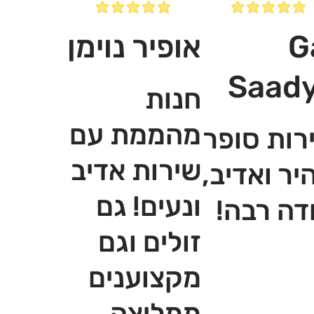
G
אופיר נוימן
Saad
חנות
מהממת עם
רות סופר
שירות אדיב
יר ואדיב,
ונעים! גם
דה רבה!
זולים וגם
מקצוענים
ממליצה