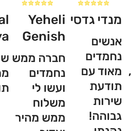
מנדי גדסי
Yeheli
al
ya
Genish
אנשים
נחמדים
חברה ממש
שי
מאוד עם
נחמדים
מה
תודעת
ועשו לי
תו
שירות
משלוח
גבוהה!
ממש מהיר
נהנתי