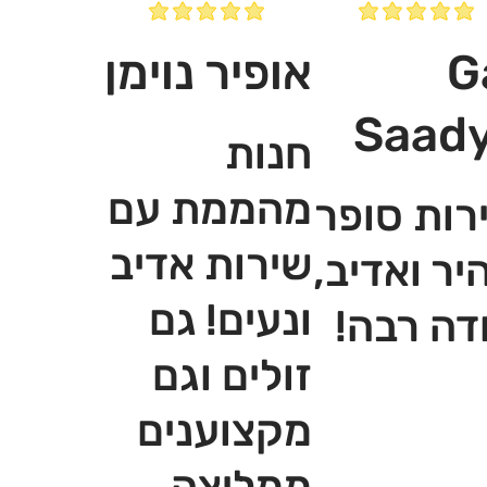
G
אופיר נוימן
Saad
חנות
מהממת עם
רות סופר
שירות אדיב
יר ואדיב,
ונעים! גם
דה רבה!
זולים וגם
מקצוענים
ממליצה