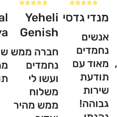
מנדי גדסי
Yeheli
al
ya
Genish
אנשים
נחמדים
חברה ממש
שי
מאוד עם
נחמדים
מה
תודעת
ועשו לי
תו
שירות
משלוח
גבוהה!
ממש מהיר
נהנתי