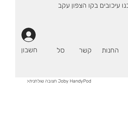
 ימי עסקים! | רק 29.90 ₪ (אילת: 59.90₪) | ייתכנו עיכובים בקו הצפון עקב
חשבון
החנות
קשר
סל
חצובה שולחנית Joby HandyPod
>