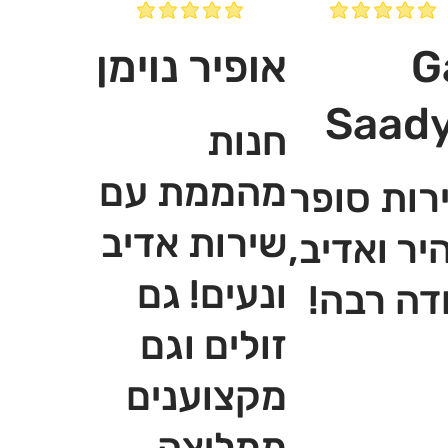
G
אופיר נוימן
Saad
חנות
מהממת עם
רות סופר
שירות אדיב
יר ואדיב,
ונעים! גם
דה רבה!
זולים וגם
מקצוענים
ממליצה