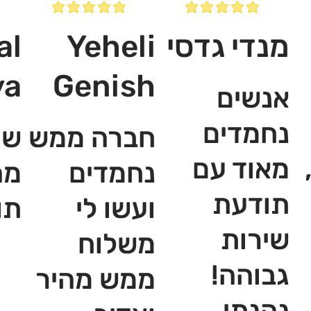
מנדי גדסי
Yeheli
al
ya
Genish
אנשים
נחמדים
חברה ממש
שי
מאוד עם
נחמדים
מה
תודעת
ועשו לי
תו
שירות
משלוח
גבוהה!
ממש מהיר
נהנתי