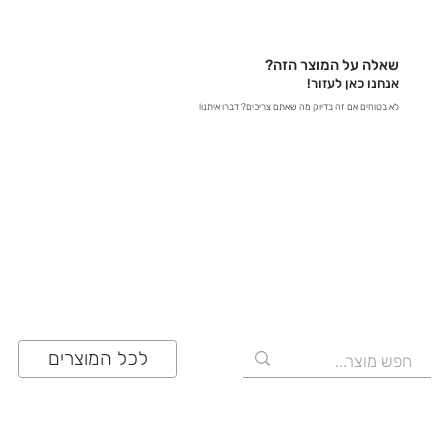
באתר – קבלו תשובות מידיות - במייל – שלחו לנו הודעה
לכתובת contact@zrazi.com אם יש לכם שאלה לגבי
מוצר מסוים, אנחנו כאן כדי לספק לכם את כל הפרטים
שאלה על המוצר הזה?
ולוודא שתעשו את הבחירה הנכונה!
אנחנו כאן לעזור!
לא בטוחים אם זה בדיוק מה שאתם צריכים? דברו איתנו!
03-641-6555
לכל המוצרים