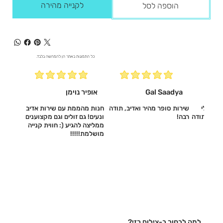
לקנייה מהירה
הוספה לסל
כל התמונות באתר הן להמחשה בלבד.
Gal Saadya
אופיר נוימן
עשו לי
שירות סופר מהיר ואדיב, תודה
חנות מהממת עם שירות אדיב
דיב, תודה
רבה!
ונעים! גם זולים וגם מקצוענים
ממליצה להגיע (: חווית קנייה
מושלמת!!!!!‎
למה לבחור ב-צילום רזי?