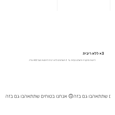
3× ללא ריבית
ליהנות מהקנייה ולשלם בקלות. עד 3 תשלומים ללא ריבית להזמנות מעל 400 ש"ח.
אנחנו בטוחים שתתאהבו גם בזה 🙃