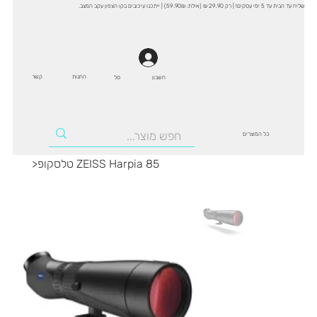
שליח עד הבית עד 5 ימי עסקים! | רק 29.90 ₪ (אילת: 59.90₪) | ייתכנו עיכובים בקו הצפון עקב המצב.
החנות
קשר
סל
חשבון
כל המוצרים
טלסקופ ZEISS Harpia 85
>