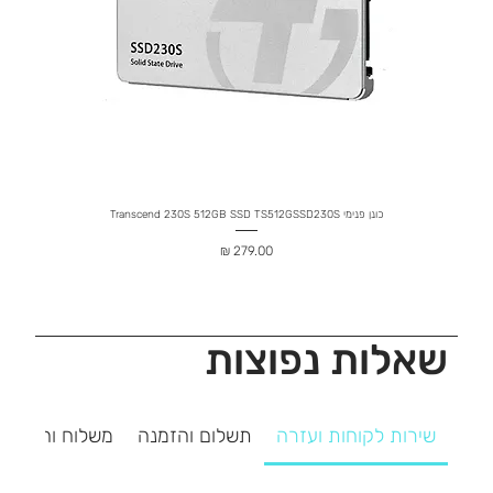
כונן פנימי Transcend 230S 512GB SSD TS512GSSD230S
מחיר
שאלות נפוצות
שירות לקוחות ועזרה
תשלום והזמנה
משלוח והחזרה