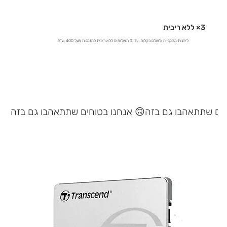
3× ללא ריבית
ליהנות מהקנייה ולשלם בקלות. עד 3 תשלומים ללא ריבית להזמנות מעל 400 ש"ח.
אנחנו בטוחים שתתאהבו גם בזה 🙃