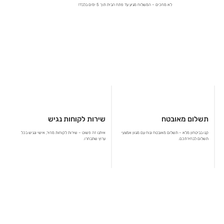
לא מחכים – המשלוח מגיע עד פתח הבית תוך 5 ימים בלבד!
תשלום מאובטח
שירות לקוחות נגיש
קנו בביטחון מלא – תשלום מאובטח ונוח עם מגוון אמצעי
איתנו זה פשוט – שירות לקוחות מהיר, אישי ונגיש בכל
תשלום לבחירתכם.
ערוץ שתבחרו.