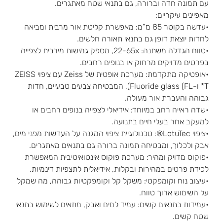
עם תמונה חדה וברורה, גם בתנאי שטח מאתגרים.
מאפיינים עיקריים:
•עדשה בקוטר 85 מ”מ: מאפשרת קליטת אור מרבית ומביאה
לחדות יוצאת דופן גם בתנאי תאורה חלשים.
•טווח הגדלה משתנה: 22-65x, מספק גמישות מירבית לצפייה
בפרטים מדויקים מרחוק או בנופים רחבים.
•אופטיקה מתקדמת: מערכת אופטית של Zeiss עם ציפוי ZEISS
T* ו-Fluoride glass (FL), המבטיחה צבעים טבעיים, חדות
גבוהה והעברת אור מעולה.
•שדה ראייה רחב במיוחד: אידיאלי לצפייה בנופים רחבים או
למעקב אחר בעלי חיים בתנועה.
•ציפוי LotuTec®: טכנולוגיית ציפוי המגנה על העדשות מפני מים,
אבק ולכלוך, ומבטיחה תמונה ברורה גם בתנאים מאתגרים.
•פוקוס מדויק ומהיר: מערכת פוקוס אינטואיטיבית המאפשרת
לכידת פרטים במהירות ובקלות, אידיאלית לתצפיות דינמיות.
•עיצוב נוח וקומפקטי: משקל קל וקומפקטיות גבוהה, מה שמקל
על השימוש ארוך טווח.
•עמידות בתנאים קשים: עמיד למים ואבק, מתאים לשימוש בתנאי
שטח קשים.