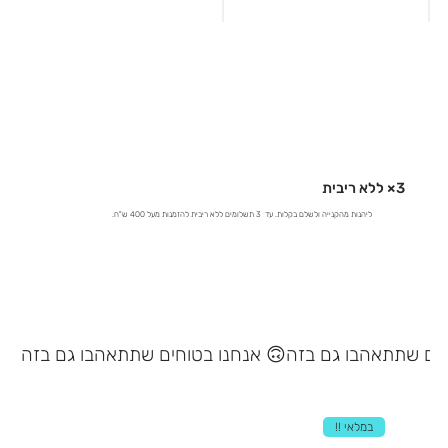
3× ללא ריבית
ליהנות מהקנייה ולשלם בקלות. עד 3 תשלומים ללא ריבית להזמנות מעל 400 ש"ח.
אנחנו בטוחים שתתאהבו גם בזה 🙃
במלאי !!