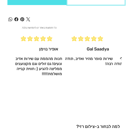
כל התמונות באתר הן להמחשה בלבד.
Gal Saadya
אופיר נוימן
עשו לי
שירות סופר מהיר ואדיב, תודה
חנות מהממת עם שירות אדיב
דיב, תודה
רבה!
ונעים! גם זולים וגם מקצוענים
ממליצה להגיע (: חווית קנייה
מושלמת!!!!!‎
למה לבחור ב-צילום רזי?