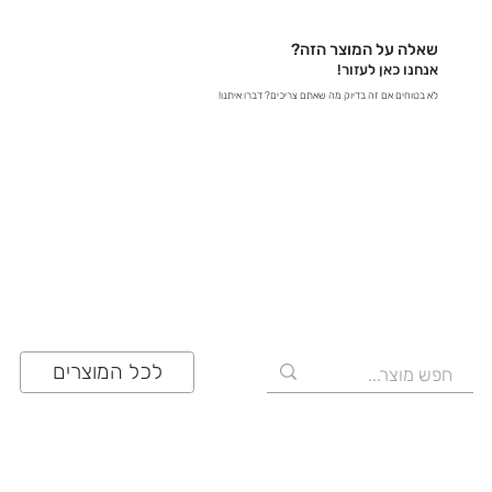
לכתובת contact@zrazi.com אם יש לכם שאלה לגבי
מוצר מסוים, אנחנו כאן כדי לספק לכם את כל הפרטים
שאלה על המוצר הזה?
ולוודא שתעשו את הבחירה הנכונה!
אנחנו כאן לעזור!
לא בטוחים אם זה בדיוק מה שאתם צריכים? דברו איתנו!
03-641-6555
לכל המוצרים