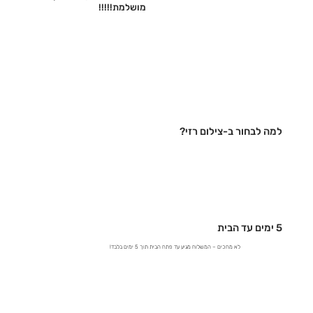
מושלמת!!!!!‎
למה לבחור ב-צילום רזי?
5 ימים עד הבית
לא מחכים – המשלוח מגיע עד פתח הבית תוך 5 ימים בלבד!