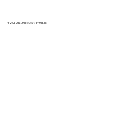
© 2025 Zrazi. Made with ♡ by
Maa.gal