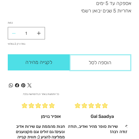
אספקה עד 5 ימים
אחריות 5 שנים יבואן רשמי
כמות
נותרו רק 2 במלאי
לקנייה מהירה
הוספה לסל
כל התמונות באתר הן להמחשה בלבד.
Gal Saadya
אופיר נוימן
עשו לי
שירות סופר מהיר ואדיב, תודה
חנות מהממת עם שירות אדיב
דיב, תודה
רבה!
ונעים! גם זולים וגם מקצוענים
ממליצה להגיע (: חווית קנייה