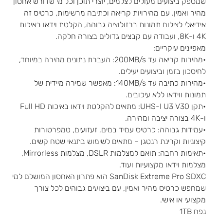
שמספק ביצועים מעולים לצלמים, יוצרי תוכן וכל מי שדורש אחסון
מהיר ואמין. עם מהירויות קריאה וכתיבה מרשימות, כרטיס זה
אידיאלי לצילום תמונות ברזולוציה גבוהה, הקלטת וידאו באיכות
4K ו-8K, ועבודה עם קבצים גדולים בצורה חלקה.
מאפיינים עיקריים:
•מהירות קריאה עד 200MB/s: העברת נתונים מהירה במיוחד,
לחיסכון בזמן וביצועים יעילים.
•מהירות כתיבה עד 140MB/s: מאפשר שמירה מיידית של
תמונות ווידאו ללא עיכובים.
•תקן UHS-I U3 V30: מתאים להקלטת וידאו באיכות Full HD
ו-4K בצורה יציבה ומהירה.
•עמידות גבוהה: כרטיס עמיד במים, זעזועים, טמפרטורות
קיצוניות וקרינת רנטגן – מתאים לשימוש בתנאי שטח קשים.
•תאימות רחבה: תואם למצלמות DSLR, מצלמות Mirrorless,
מצלמות וידאו מקצועיות ועוד.
SanDisk Extreme Pro SDXC הוא פתרון האחסון המושלם למי
שמחפש כרטיס מהיר ואמין, עם ביצועים גבוהים לכל צורך
מקצועי או אישי.
נפח 1TB