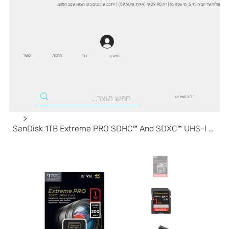
שליח עד הבית עד 5 ימי עסקים! | רק 29.90 ₪ (אילת: 59.90₪) | ייתכנו עיכובים בקו הצפון עקב המצב.
החנות
קשר
סל
חשבון
כל המוצרים
>
SanDisk 1TB Extreme PRO SDHC™ And SDXC™ UHS-I Card