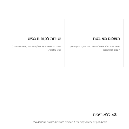
תשלום מאובטח
שירות לקוחות נגיש
קנו בביטחון מלא – תשלום מאובטח ונוח עם מגוון אמצעי
איתנו זה פשוט – שירות לקוחות מהיר, אישי ונגיש בכל
תשלום לבחירתכם.
ערוץ שתבחרו.
3× ללא ריבית
ליהנות מהקנייה ולשלם בקלות. עד 3 תשלומים ללא ריבית להזמנות מעל 400 ש"ח.