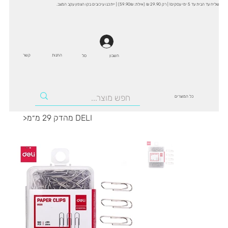
שליח עד הבית עד 5 ימי עסקים! | רק 29.90 ₪ (אילת: 59.90₪) | ייתכנו עיכובים בקו הצפון עקב המצב.
החנות
קשר
סל
חשבון
כל המוצרים
מהדק 29 מ״מ DELI
>