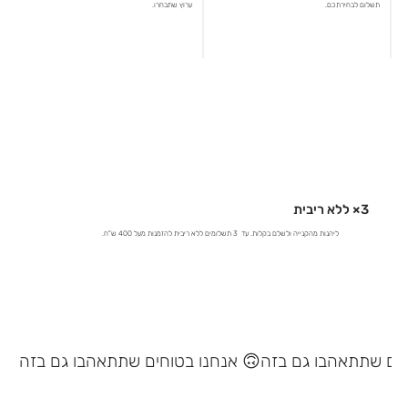
תשלום לבחירתכם.
ערוץ שתבחרו.
3× ללא ריבית
ליהנות מהקנייה ולשלם בקלות. עד 3 תשלומים ללא ריבית להזמנות מעל 400 ש"ח.
אנחנו בטוחים שתתאהבו גם בזה 🙃