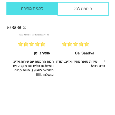
לקנייה מהירה
הוספה לסל
כל התמונות באתר הן להמחשה בלבד.
Gal Saadya
אופיר נוימן
עשו לי
שירות סופר מהיר ואדיב, תודה
חנות מהממת עם שירות אדיב
דיב, תודה
רבה!
ונעים! גם זולים וגם מקצוענים
ממליצה להגיע (: חווית קנייה
מושלמת!!!!!‎