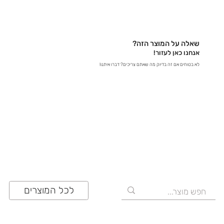
בטלפון – דברו איתנו ישירות ב-03-641-6555 - בצ'אט
באתר – קבלו תשובות מידיות - במייל – שלחו לנו הודעה
לכתובת contact@zrazi.com אם יש לכם שאלה לגבי
מוצר מסוים, אנחנו כאן כדי לספק לכם את כל הפרטים
שאלה על המוצר הזה?
ולוודא שתעשו את הבחירה הנכונה!
אנחנו כאן לעזור!
לא בטוחים אם זה בדיוק מה שאתם צריכים? דברו איתנו!
03-641-6555
לכל המוצרים