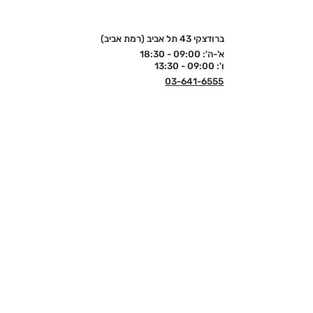
ברודצקי 43 תל אביב (רמת אביב)
א'-ה': 09:00 - 18:30
ו': 09:00 - 13:30
03-641-6555