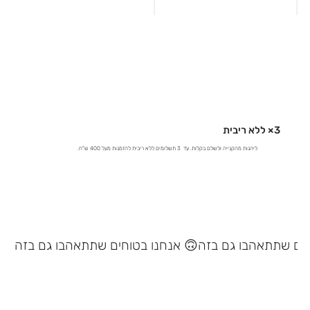
3× ללא ריבית
ליהנות מהקנייה ולשלם בקלות. עד 3 תשלומים ללא ריבית להזמנות מעל 400 ש"ח.
אנחנו בטוחים שתתאהבו גם בזה 🙃