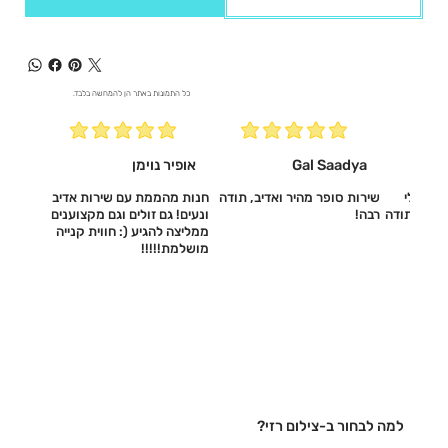
כל התמונות באתר הן להמחשה בלבד.
Gal Saadya
אופיר נוימן
עשו לי
שירות סופר מהיר ואדיב, תודה
חנות מהממת עם שירות אדיב
דיב, תודה
רבה!
ונעים! גם זולים וגם מקצוענים
ממליצה להגיע (: חווית קנייה
מושלמת!!!!!‎
למה לבחור ב-צילום רזי?