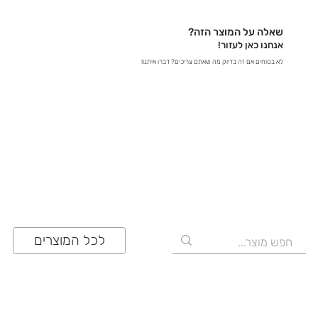
לכתובת contact@zrazi.com אם יש לכם שאלה לגבי
מוצר מסוים, אנחנו כאן כדי לספק לכם את כל הפרטים
שאלה על המוצר הזה?
ולוודא שתעשו את הבחירה הנכונה!
אנחנו כאן לעזור!
לא בטוחים אם זה בדיוק מה שאתם צריכים? דברו איתנו!
03-641-6555
לכל המוצרים