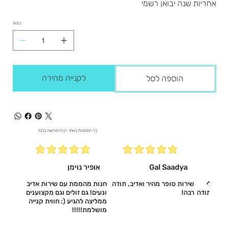
אחריות שנה יבואן רשמי
כמות
לקנייה מהירה
הוספה לסל
כל התמונות באתר הן להמחשה בלבד.
Gal Saadya
אופיר נוימן
עשו לי
שירות סופר מהיר ואדיב, תודה
חנות מהממת עם שירות אדיב
דיב, תודה
רבה!
ונעים! גם זולים וגם מקצוענים
ממליצה להגיע (: חווית קנייה
מושלמת!!!!!‎