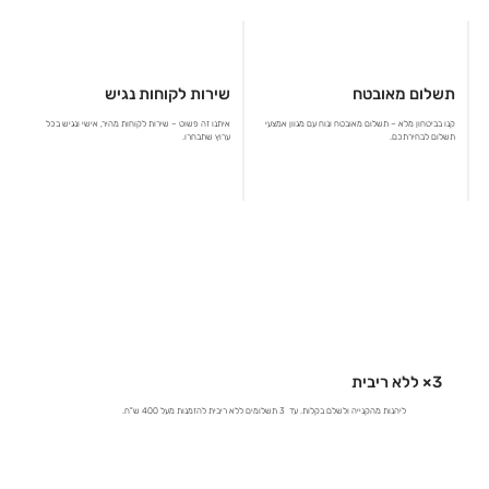
תשלום מאובטח
שירות לקוחות נגיש
קנו בביטחון מלא – תשלום מאובטח ונוח עם מגוון אמצעי
איתנו זה פשוט – שירות לקוחות מהיר, אישי ונגיש בכל
תשלום לבחירתכם.
ערוץ שתבחרו.
3× ללא ריבית
ליהנות מהקנייה ולשלם בקלות. עד 3 תשלומים ללא ריבית להזמנות מעל 400 ש"ח.