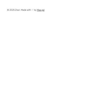
© 2025 Zrazi. Made with ♡ by
Maa.gal