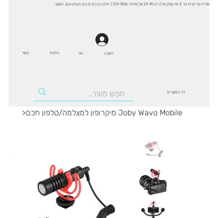
שליח עד הבית עד 5 ימי עסקים! | רק 29.90 ₪ (אילת: 59.90₪) | ייתכנו עיכובים בקו הצפון עקב המצב.
החנות
קשר
סל
חשבון
כל המוצרים
מיקרופון למצלמה/טלפון חכם Joby Wavo Mobile
>