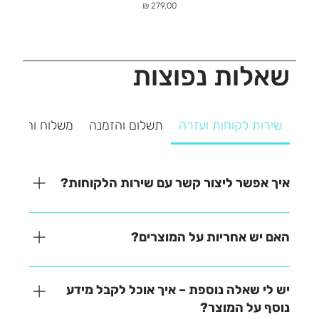
מחיר
שאלות נפוצות
שירות לקוחות ועזרה
תשלום והזמנה
משלוח והחזרה
איך אפשר ליצור קשר עם שירות הלקוחות?
אנחנו כאן כדי לעזור! ניתן ליצור איתנו קשר בקלות דרך
אחת מהאפשרויות הבאות: - בטלפון – 03-641-6555 -
האם יש אחריות על המוצרים?
בצ'אט באתר – זמינים למענה מהיר - במייל –
contact@zrazi.co.il נשמח לענות על כל שאלה ולעזור
האחריות משתנה בהתאם לכל מוצר – תוכלו למצוא את כל
לכם בכל נושא!
הפרטים בתיאור המוצר בעמוד הרכישה. לכל שאלה
יש לי שאלה נוספת – איך אוכל לקבל מידע
נוספת, אנחנו כאן לעזור!
נוסף על המוצר?