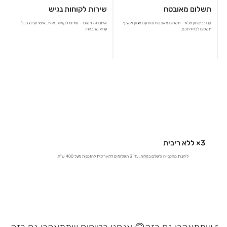
תשלום מאובטח
שירות לקוחות נגיש
קנו בביטחון מלא – תשלום מאובטח ונוח עם מגוון אמצעי
איתנו זה פשוט – שירות לקוחות מהיר, אישי ונגיש בכל
תשלום לבחירתכם.
ערוץ שתבחרו.
3× ללא ריבית
ליהנות מהקנייה ולשלם בקלות. עד 3 תשלומים ללא ריבית להזמנות מעל 400 ש"ח.