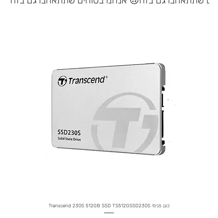
אנחנו בטוחים שתתאהבו גם בזה 🙃
כונן פנימי Transcend 230S 512GB SSD TS512GSSD230S