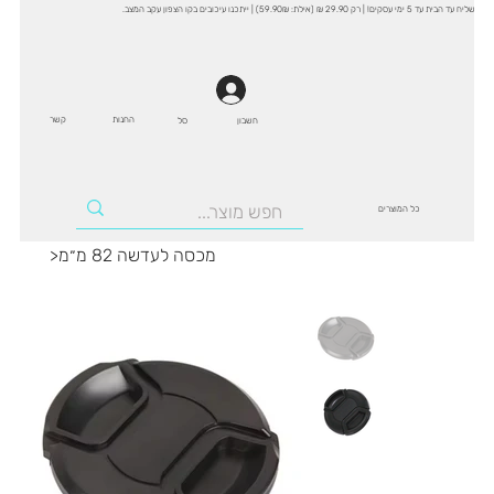
שליח עד הבית עד 5 ימי עסקים! | רק 29.90 ₪ (אילת: 59.90₪) | ייתכנו עיכובים בקו הצפון עקב המצב.
החנות
קשר
סל
חשבון
כל המוצרים
מכסה לעדשה 82 מ״מ
>