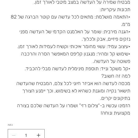
מבטיח שמירה על העדשה במצב מיטבי לאורך זמן.
תכונות עיקריות:
•התאמה מושלמת: מתאים לכל עדשה עם קוטר הברגה של 82
מ״מ.
•הגנה מירבית: שומר על האלמנט הקדמי של העדשה מפני
נזקים פיזיים, אבק ולכלוך.
•עיצוב עמיד: עשוי מחומר איכותי וקשיח לעמידות לאורך זמן.
•שימוש קל ומהיר: מנגנון קליפס המאפשר הסרה והרכבה
פשוטה על העדשה.
•קל משקל ונייד: תוספת מינימלית לעדשה מבלי להכביד.
למה זה חשוב?
מכסה לעדשה הוא אביזר חיוני לכל צלם, המבטיח שהעדשה
תישאר נקייה ומוגנת כשהיא לא בשימוש, וכך יימנע הצורך
בתיקונים יקרים.
הזמינו עכשיו ב-“צילום רזי” ושמרו על העדשה שלכם בצורה
מקצועית ונוחה!
כמות