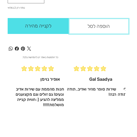
נותרו רק 2 במלאי
לקנייה מהירה
הוספה לסל
כל התמונות באתר הן להמחשה בלבד.
Gal Saadya
אופיר נוימן
עשו לי
שירות סופר מהיר ואדיב, תודה
חנות מהממת עם שירות אדיב
דיב, תודה
רבה!
ונעים! גם זולים וגם מקצוענים
ממליצה להגיע (: חווית קנייה
מושלמת!!!!!‎