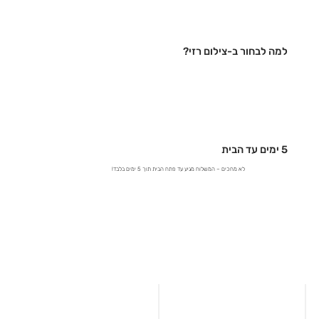
למה לבחור ב-צילום רזי?
5 ימים עד הבית
לא מחכים – המשלוח מגיע עד פתח הבית תוך 5 ימים בלבד!