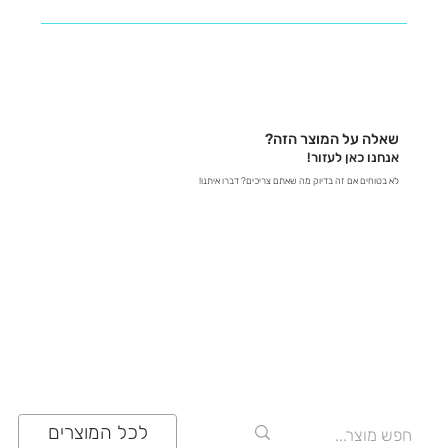
נשמח לעזור לכם למצוא את כל המידע שאתם צריכים! -
בטלפון – דברו איתנו ישירות ב-03-641-6555 - בצ'אט
באתר – קבלו תשובות מידיות - במייל – שלחו לנו הודעה
לכתובת contact@zrazi.com אם יש לכם שאלה לגבי
מוצר מסוים, אנחנו כאן כדי לספק לכם את כל הפרטים
שאלה על המוצר הזה?
ולוודא שתעשו את הבחירה הנכונה!
אנחנו כאן לעזור!
לא בטוחים אם זה בדיוק מה שאתם צריכים? דברו איתנו!
03-641-6555
לכל המוצרים