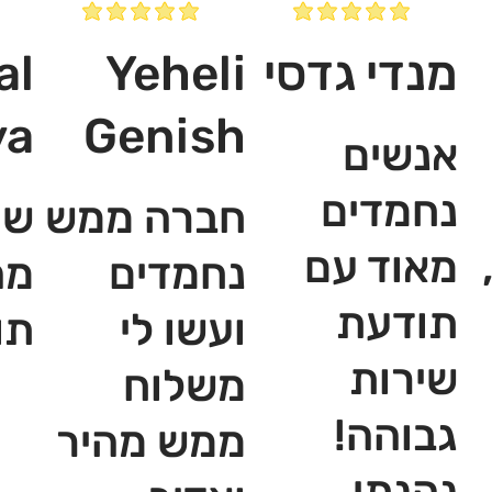
מנדי גדסי
Yeheli
al
ya
Genish
אנשים
נחמדים
חברה ממש
שי
מאוד עם
נחמדים
מה
תודעת
ועשו לי
תו
שירות
משלוח
גבוהה!
ממש מהיר
נהנתי