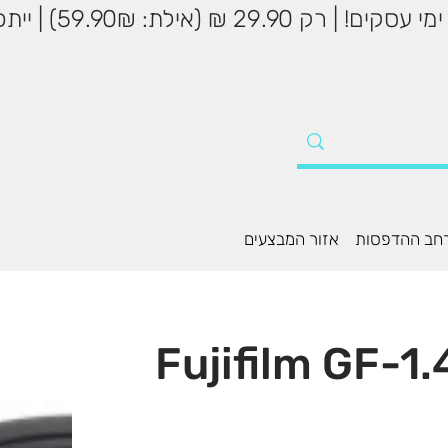
שליח עד הבית עד 5
חב ההדפסות
אזור המבצעים
שה Fujifilm GF-1.4X TC