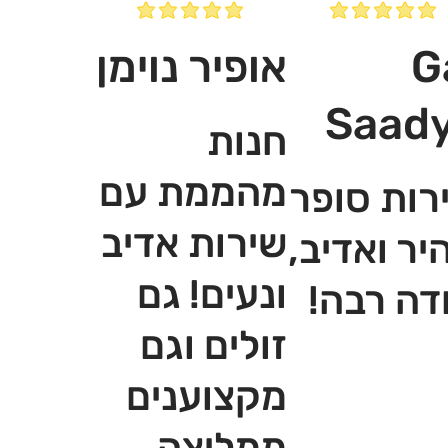
G
אופיר נוימן
Saad
חנות
מהממת עם
רות סופר
שירות אדיב
יר ואדיב,
ונעים! גם
דה רבה!
זולים וגם
מקצוענים
ממליצה