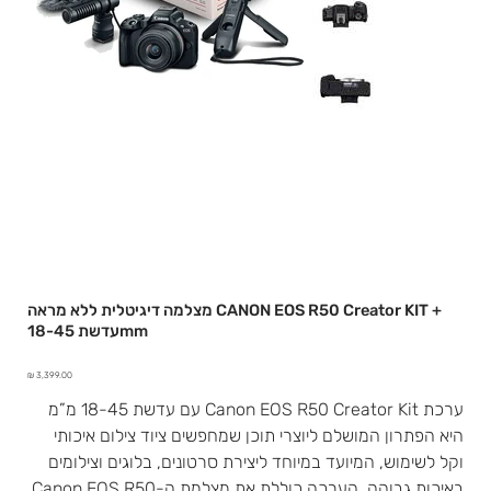
מצלמה דיגיטלית ללא מראה CANON EOS R50 Creator KIT +
עדשת 18-45mm
מחיר
ערכת Canon EOS R50 Creator Kit עם עדשת 18-45 מ”מ
היא הפתרון המושלם ליוצרי תוכן שמחפשים ציוד צילום איכותי
וקל לשימוש, המיועד במיוחד ליצירת סרטונים, בלוגים וצילומים
באיכות גבוהה. הערכה כוללת את מצלמת ה-Canon EOS R50,