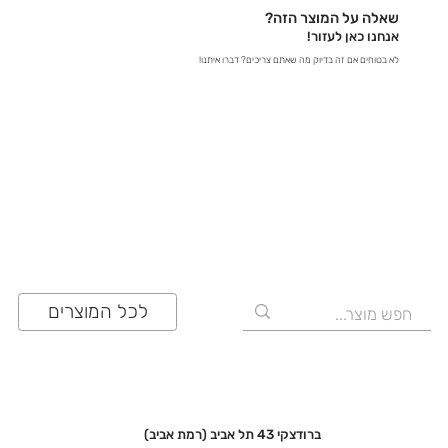
מוצר מסוים, אנחנו כאן כדי לספק לכם את כל הפרטים
שאלה על המוצר הזה?
ולוודא שתעשו את הבחירה הנכונה!
אנחנו כאן לעזור!
לא בטוחים אם זה בדיוק מה שאתם צריכים? דברו איתנו!
03-641-6555
לכל המוצרים
ברודצקי 43 תל אביב (רמת אביב)