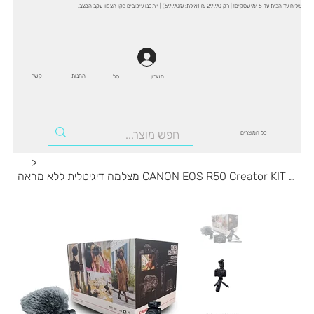
שליח עד הבית עד 5 ימי עסקים! | רק 29.90 ₪ (אילת: 59.90₪) | ייתכנו עיכובים בקו הצפון עקב המצב.
החנות
קשר
סל
חשבון
כל המוצרים
>
מצלמה דיגיטלית ללא מראה CANON EOS R50 Creator KIT + עדשת 18-45mm