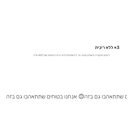
3× ללא ריבית
ליהנות מהקנייה ולשלם בקלות. עד 3 תשלומים ללא ריבית להזמנות מעל 400 ש"ח.
אנחנו בטוחים שתתאהבו גם בזה 🙃