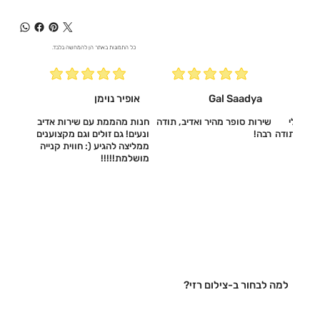
כל התמונות באתר הן להמחשה בלבד.
Gal Saadya
אופיר נוימן
עשו לי
שירות סופר מהיר ואדיב, תודה
חנות מהממת עם שירות אדיב
דיב, תודה
רבה!
ונעים! גם זולים וגם מקצוענים
ממליצה להגיע (: חווית קנייה
מושלמת!!!!!‎
למה לבחור ב-צילום רזי?