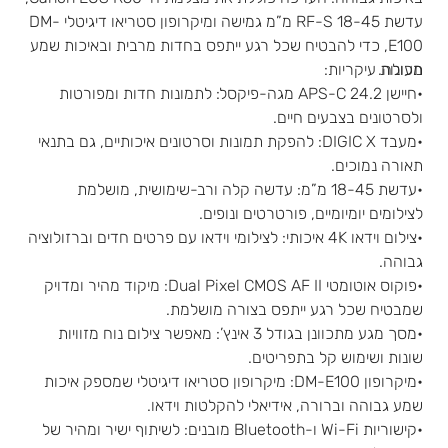
עדשת RF-S 18-45 מ”מ גמישה ומיקרופון סטריאו דיגיטלי DM-
E100, כדי להבטיח שכל רגע ייתפס בחדות מרבית ובאיכות שמע
מעולה.
תכונות עיקריות:
•חיישן APS-C 24.2 מגה-פיקסל: לתמונות חדות ומפורטות
ולסרטונים בצבעים חיים.
•מעבד DIGIC X: להפקת תמונות וסרטונים איכותיים, גם בתנאי
תאורה נמוכים.
•עדשת 18-45 מ”מ: עדשה קלה ורב-שימושית, מושלמת
לצילומים יומיומיים, פורטרטים ונופים.
•צילום וידאו 4K איכותי: לצילומי וידאו עם פרטים חדים וברזולוציה
גבוהה.
•פוקוס אוטומטי Dual Pixel CMOS AF II: מיקוד מהיר ומדויק
שמבטיח שכל רגע ייתפס בצורה מושלמת.
•מסך מגע מתכוונן בגודל 3 אינץ’: מאפשר צילום נוח מזוויות
שונות ושימוש קל בתפריטים.
•מיקרופון DM-E100: מיקרופון סטריאו דיגיטלי שמספק איכות
שמע גבוהה וברורה, אידיאלי להקלטות וידאו.
•קישוריות Wi-Fi ו-Bluetooth מובנים: לשיתוף ישיר ומהיר של