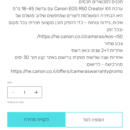
תכנים למכשירים חכמים.
ערכת Canon EOS R50 Creator Kit עם עדשת 18-45 מ”מ
היא הבחירה המושלמת ליוצרים שמחפשים שילוב מושלם של
איכות, ניידות ונוחות – כדי להפיק תוכן מקצועי ויצירתי בכל מקום
ובכל זמן.
https://he.canon.co.il/cameras/eos-r50/
צבע שחור
אחריות 2+1 שנים יבואן רשמי
אחריות שנה שלישית מותנית ברישום באתר קנון תוך 30 ימים
מהרכישה - לרישום:
https://he.canon.co.il/offers/cameraswarrantypromo
כמות
נותרו רק 5 במלאי
לקנייה מהירה
הוספה לסל