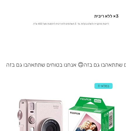
3× ללא ריבית
ליהנות מהקנייה ולשלם בקלות. עד 3 תשלומים ללא ריבית להזמנות מעל 400 ש"ח.
אנחנו בטוחים שתתאהבו גם בזה 🙃
במלאי !!