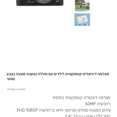
מצלמה דיגיטלית קומפקטית לילדים עם סוללה נטענת מובנה בצבע
שחור
מחיר
מחיר
‏299.00 ‏₪
מבצע
מקורי
מצלמה דיגיטלית קומפקטית בסיסית
רזולוציה 50MP
צילום תמונות סטילס וסרטוני וידאו ברזולוציה FHD 1080P
מסך LCD אחורי בגודל “2.4