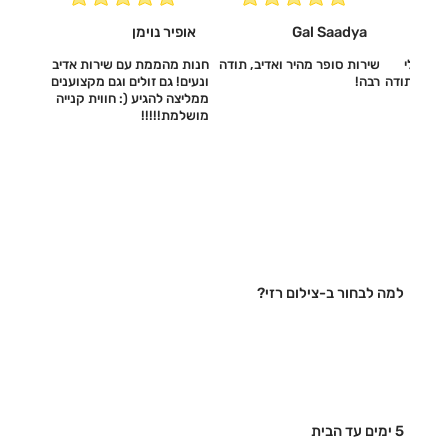
Gal Saadya
אופיר נוימן
עשו לי
שירות סופר מהיר ואדיב, תודה
חנות מהממת עם שירות אדיב
דיב, תודה
רבה!
ונעים! גם זולים וגם מקצוענים
ממליצה להגיע (: חווית קנייה
מושלמת!!!!!‎
למה לבחור ב-צילום רזי?
5 ימים עד הבית