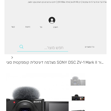
שליח עד הבית עד 5 ימי עסקים! | רק 29.90 ₪ (אילת: 59.90₪) | ייתכנו עיכובים בקו הצפון עקב המצב.
החנות
קשר
סל
חשבון
כל המוצרים
>
מצלמה דיגיטלית קומפקטית סוני SONY DSC ZV-1 Mark II בצבע שחור