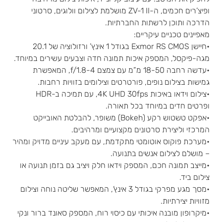
ופיצ’רים חכמים, ה-ZV-1 II מושלמת לצילום וולוגים, סרטוני
הדרכה ותוכן לרשתות החברתיות.
מאפיינים טכניים עיקריים:
•חיישן Exmor RS CMOS בגודל 1 אינץ’ ורזולוציה של 20.1
מגה-פיקסל, המספק איכות תמונה חדה וצבעים עשירים במיוחד.
•עדשה רחבה 18-50 מ”מ עם צמצם f/1.8-4, המאפשרת
גמישות בצילום נופים, פורטרטים וצילומים בזוויות רחבות.
•צילום וידאו באיכות 4K UHD 30fps, עם תמיכה ב-HDR
ופרטים חדים במיוחד בכל תאורה.
•אפקט טשטוש רקע (Bokeh) משופר, להבלטת האובייקט
המרכזי וליצירת סרטונים מקצועיים ומרהיבים.
•מערכת פוקוס אוטומטי מתקדמת, עם מעקב עיניים מדויק ומהיר
– מושלם לצילום אנשים בתנועה.
•מייצב תמונה חכם, המספק וידאו חלק ויציב גם בזמן תנועה או
צילום ביד.
•מסך מגע מפרקי בגודל 3 אינץ’, המאפשר שליטה נוחה וצילום
מזוויות יצירתיות.
•מיקרופון מובנה איכותי עם כיסוי רוח, המספק סאונד ברור ונקי