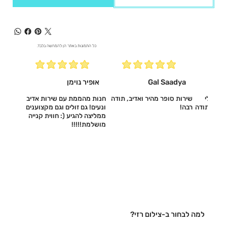
כל התמונות באתר הן להמחשה בלבד.
Gal Saadya
אופיר נוימן
עשו לי
שירות סופר מהיר ואדיב, תודה
חנות מהממת עם שירות אדיב
דיב, תודה
רבה!
ונעים! גם זולים וגם מקצוענים
ממליצה להגיע (: חווית קנייה
מושלמת!!!!!‎
למה לבחור ב-צילום רזי?