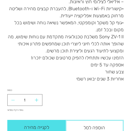
– אידיאלי לצילומי חוץ וראיונות.
•קישוריות Wi-Fi ו-Bluetooth, להעברת קבצים מהירה ושליטה
מרחוק באמצעות אפליקציה ייעודית.
•גוף קל משקל וקומפקטי, המאפשר נשיאה נוחה ושימוש בכל
מקום ובכל זמן.
Sony ZV-1 II משלבת טכנולוגיה מתקדמת עם נוחות שימוש, מה
שהופך אותה לכלי חיוני ליוצרי תוכן שמחפשים פתרון איכותי
ומקצועי לתיעוד רגעים וליצירת תוכן מרשים.
הזמינו עכשיו ותתחילו להפיק סרטונים שכולם יזכרו!
אספקה עד 5 ימים
צבע שחור
אחריות 3 שנים יבואן רשמי
כמות
נותרו רק 1 במלאי
לקנייה מהירה
הוספה לסל