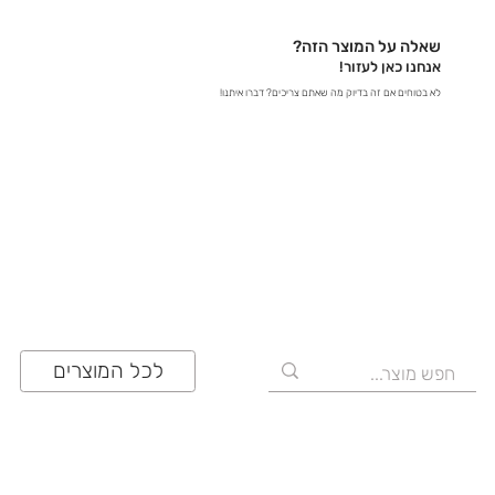
לכתובת contact@zrazi.com אם יש לכם שאלה לגבי
מוצר מסוים, אנחנו כאן כדי לספק לכם את כל הפרטים
שאלה על המוצר הזה?
ולוודא שתעשו את הבחירה הנכונה!
אנחנו כאן לעזור!
לא בטוחים אם זה בדיוק מה שאתם צריכים? דברו איתנו!
03-641-6555
לכל המוצרים