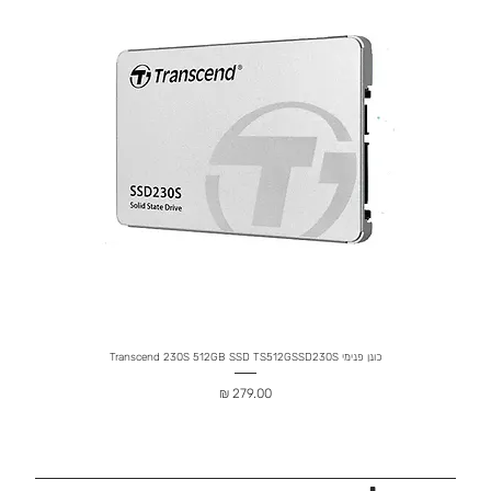
כונן פנימי Transcend 230S 512GB SSD TS512GSSD230S
מחיר