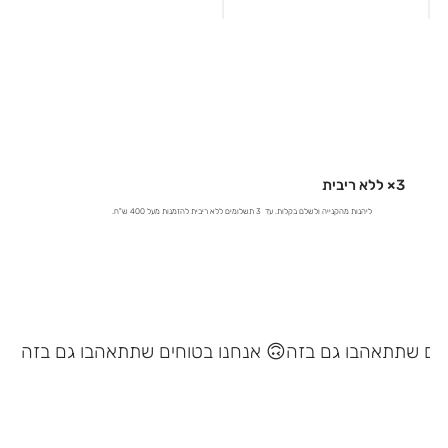
3× ללא ריבית
ליהנות מהקנייה ולשלם בקלות. עד 3 תשלומים ללא ריבית להזמנות מעל 400 ש"ח.
אנחנו בטוחים שתתאהבו גם בזה 🙃