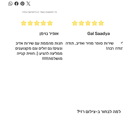
כל התמונות באתר הן להמחשה בלבד.
Gal Saadya
אופיר נוימן
עשו לי
שירות סופר מהיר ואדיב, תודה
חנות מהממת עם שירות אדיב
דיב, תודה
רבה!
ונעים! גם זולים וגם מקצוענים
ממליצה להגיע (: חווית קנייה
מושלמת!!!!!‎
למה לבחור ב-צילום רזי?