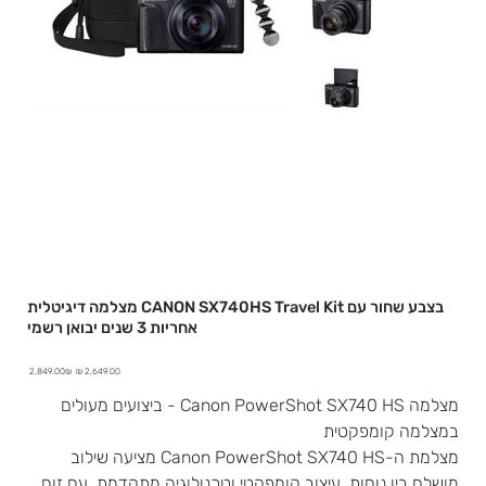
מצלמה דיגיטלית CANON SX740HS Travel Kit בצבע שחור עם
אחריות 3 שנים יבואן רשמי
מחיר
מחיר
‏2,849.00 ‏₪
מבצע
מקורי
מצלמה Canon PowerShot SX740 HS - ביצועים מעולים
במצלמה קומפקטית
מצלמת ה-Canon PowerShot SX740 HS מציעה שילוב
מושלם בין נוחות, עיצוב קומפקטי וטכנולוגיה מתקדמת. עם זום