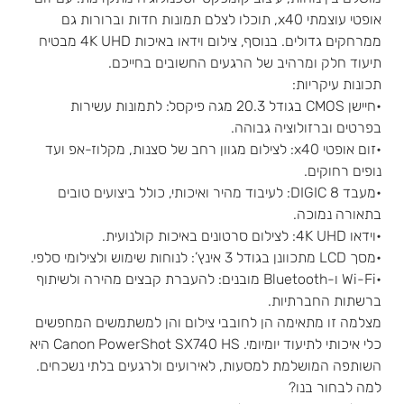
אופטי עוצמתי x40, תוכלו לצלם תמונות חדות וברורות גם
ממרחקים גדולים. בנוסף, צילום וידאו באיכות 4K UHD מבטיח
תיעוד חלק ומרהיב של הרגעים החשובים בחייכם.
תכונות עיקריות:
•חיישן CMOS בגודל 20.3 מגה פיקסל: לתמונות עשירות
בפרטים וברזולוציה גבוהה.
•זום אופטי x40: לצילום מגוון רחב של סצנות, מקלוז-אפ ועד
נופים רחוקים.
•מעבד DIGIC 8: לעיבוד מהיר ואיכותי, כולל ביצועים טובים
בתאורה נמוכה.
•וידאו 4K UHD: לצילום סרטונים באיכות קולנועית.
•מסך LCD מתכוונן בגודל 3 אינץ’: לנוחות שימוש ולצילומי סלפי.
•Wi-Fi ו-Bluetooth מובנים: להעברת קבצים מהירה ולשיתוף
ברשתות החברתיות.
מצלמה זו מתאימה הן לחובבי צילום והן למשתמשים המחפשים
כלי איכותי לתיעוד יומיומי. Canon PowerShot SX740 HS היא
השותפה המושלמת למסעות, לאירועים ולרגעים בלתי נשכחים.
למה לבחור בנו?