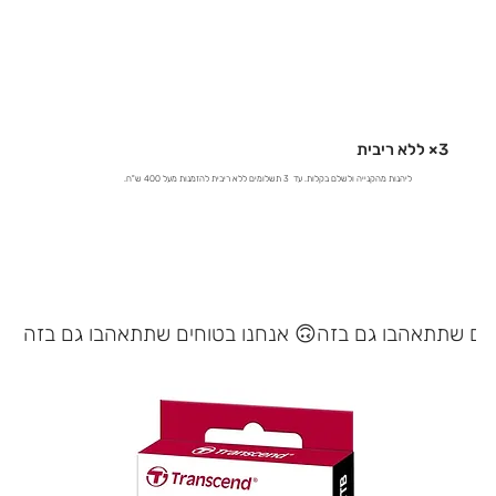
3× ללא ריבית
ליהנות מהקנייה ולשלם בקלות. עד 3 תשלומים ללא ריבית להזמנות מעל 400 ש"ח.
אנחנו בטוחים שתתאהבו גם בזה 🙃
במלאי