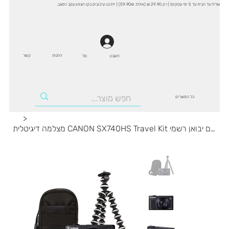
שליח עד הבית עד 5 ימי עסקים! | רק 29.90 ₪ (אילת: 59.90₪) | ייתכנו עיכובים בקו הצפון עקב המצב.
החנות
קשר
סל
חשבון
כל המוצרים
>
מצלמה דיגיטלית CANON SX740HS Travel Kit בצבע שחור עם אחריות 3 שנים יבואן רשמי