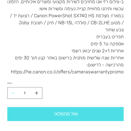
ב-צילום רזי אנו מחויבים לשירות מקצועי ומוצרים איכותיים. הזמינו
עכשיו ותיהנו מחוויית קנייה נעימה ומשירות אישי.
במארז: מצלמת Canon PowerShot SX740 HS / רצועת יד /
/ מטען CB-2LHE / סוללה NB-13L / תיק / חצובת Joby
צבע שחור
תפריט בעברית
אספקה עד 5 ימים
אחריות 2+1 שנים יבואן רשמי
אחריות שנה שלישית מותנית ברישום באתר קנון תוך 30 ימים
מהרכישה - לרישום:
https://he.canon.co.il/offers/cameraswarrantypromo
כמות
אזל מהמלאי