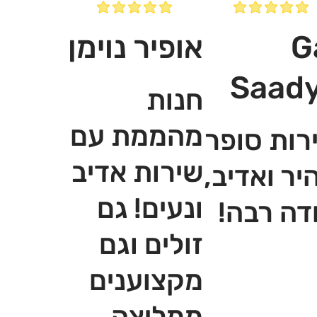
G
אופיר נוימן
Saad
חנות
מהממת עם
רות סופר
שירות אדיב
יר ואדיב,
ונעים! גם
דה רבה!
זולים וגם
מקצוענים
ממליצה