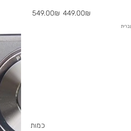
מחיר
מחיר
‏449.00 ‏₪
‏549.00 ‏₪
מבצע
מקורי
כמות