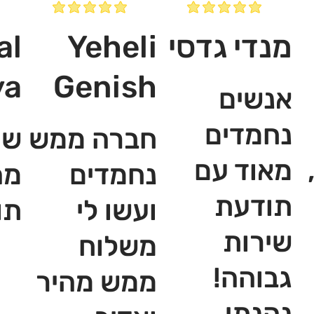
מנדי גדסי
Yeheli
al
ya
Genish
אנשים
נחמדים
חברה ממש
שי
מאוד עם
נחמדים
מה
תודעת
ועשו לי
תו
שירות
משלוח
גבוהה!
ממש מהיר
נהנתי