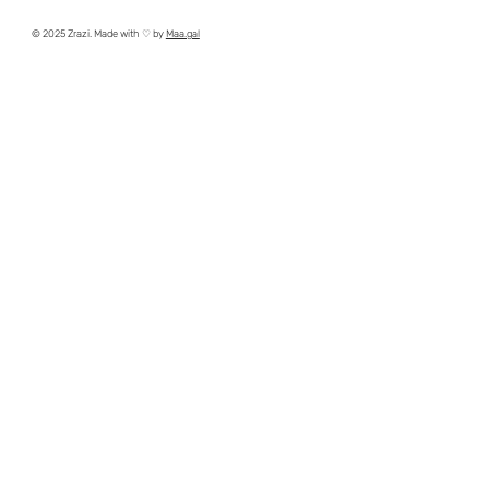
© 2025 Zrazi. Made with ♡ by
Maa.gal