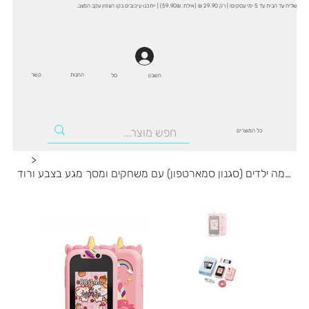
שליח עד הבית עד 5 ימי עסקים! | רק 29.90 ₪ (אילת: 59.90₪) | ייתכנו עיכובים בקו הצפון עקב המצב.
החנות
קשר
סל
חשבון
כל המוצרים
>
מצלמה ילדים (סגנון סמארטפון) עם משחקים ומסך מגע בצבע ורוד