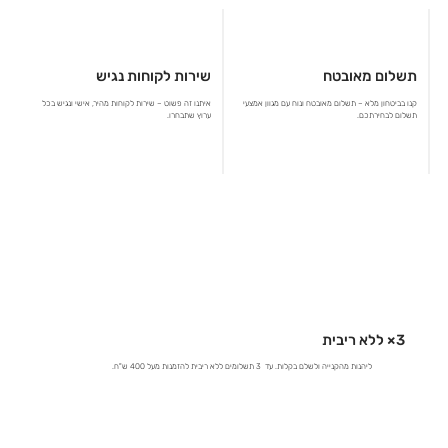
תשלום מאובטח
שירות לקוחות נגיש
קנו בביטחון מלא – תשלום מאובטח ונוח עם מגוון אמצעי
איתנו זה פשוט – שירות לקוחות מהיר, אישי ונגיש בכל
תשלום לבחירתכם.
ערוץ שתבחרו.
3× ללא ריבית
ליהנות מהקנייה ולשלם בקלות. עד 3 תשלומים ללא ריבית להזמנות מעל 400 ש"ח.