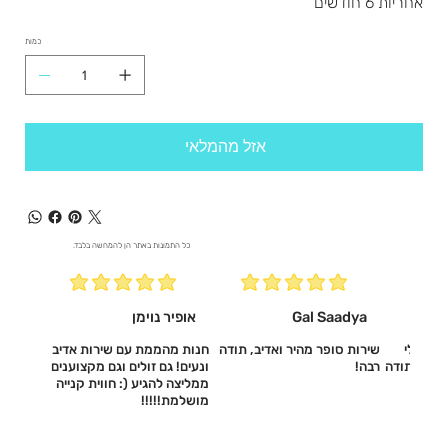
אחריות 6 חודשים
כמות
אזל מהמלאי
כל התמונות באתר הן להמחשה בלבד.
Gal Saadya
אופיר נוימן
עשו לי
שירות סופר מהיר ואדיב, תודה
חנות מהממת עם שירות אדיב
דיב, תודה
רבה!
ונעים! גם זולים וגם מקצוענים
ממליצה להגיע (: חווית קנייה
מושלמת!!!!!‎