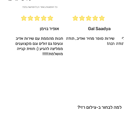
כל התמונות באתר הן להמחשה בלבד.
Gal Saadya
אופיר נוימן
עשו לי
שירות סופר מהיר ואדיב, תודה
חנות מהממת עם שירות אדיב
דיב, תודה
רבה!
ונעים! גם זולים וגם מקצוענים
ממליצה להגיע (: חווית קנייה
מושלמת!!!!!‎
למה לבחור ב-צילום רזי?