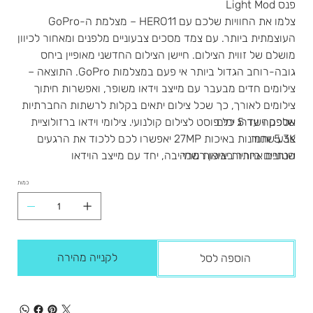
פנס Light Mod
צלמו את החוויות שלכם עם HERO11 – מצלמת ה-GoPro
העוצמתית ביותר. עם צמד מסכים צבעוניים מלפנים ומאחור לכיוון
מושלם של זווית הצילום. חיישן הצילום החדשני מאופיין ביחס
גובה-רוחב הגדול ביותר אי פעם במצלמות GoPro. התוצאה –
צילומים חדים מבעבר עם מייצב וידאו משופר, ואפשרות חיתוך
צילומים לאורך, כך שכל צילום יתאים בקלות לרשתות החברתיות
אספקה עד 5 ימים
שלכם וישדרג כל פוסט לצילום קולנועי. צילומי וידאו ברזולוציית
צבע שחור
5.3K ותמונות באיכות 27MP יאפשרו לכם ללכוד את הרגעים
שנתיים אחריות יבואן רשמי
הטובים ביותר באיכות מרהיבה, יחד עם מייצב הוידאו
HyperSmooth 5.0 זוכה פרס האמי, הכולל נעילת אופק היישר
כמות
מתוך המצלמה, כך שהווידאו תמיד ישר ויציב, גם כשהמצלמה
מסתובבת 360°.
לקנייה מהירה
הוספה לסל