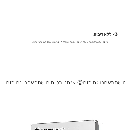
3× ללא ריבית
ליהנות מהקנייה ולשלם בקלות. עד 3 תשלומים ללא ריבית להזמנות מעל 400 ש"ח.
אנחנו בטוחים שתתאהבו גם בזה 🙃