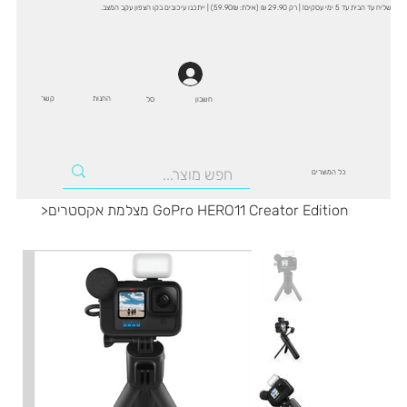
שליח עד הבית עד 5 ימי עסקים! | רק 29.90 ₪ (אילת: 59.90₪) | ייתכנו עיכובים בקו הצפון עקב המצב.
החנות
קשר
סל
חשבון
כל המוצרים
מצלמת אקסטרים GoPro HERO11 Creator Edition
>