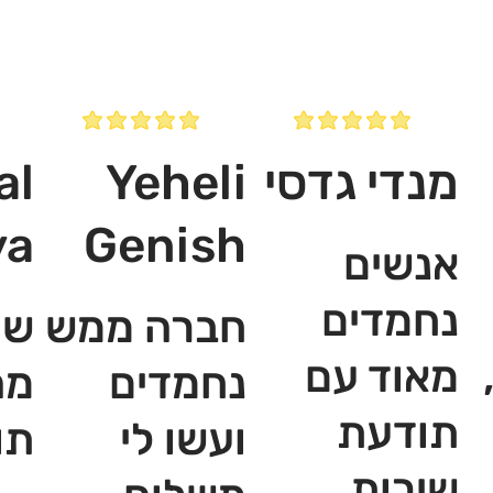
מנדי גדסי
Yeheli
al
ya
Genish
אנשים
נחמדים
חברה ממש
שי
מאוד עם
נחמדים
מה
תודעת
ועשו לי
תו
שירות