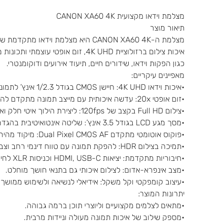
מצלמת וידאו מקצועית CANON XA60 4K
תיאור מוצר
מצלמת ה-CANON XA60 4K היא מצלמת ויד
איכות צילום ברזולוציית 4K UHD, זום א
כגון הפקות וידאו, שידורים חיים, תיעוד אירועים ודוקומנטרי.
מאפיינים עיקריים:
•איכות וידאו 4K UHD: חיישן CMOS בגודל 1/2.3 אינץ’ לתמונה חדה וברורה עם פרטים עשירים.
•זום אופטי 20x: עדשה איכותית עם מייצב תמונה מתקדם להבטחת צילום יציב בתנועה.
•צילום Full HD בקצב של 120fps: ליצירת הילוך איטי חלק ואיכותי.
•מסך מגע LCD בגודל 3.5 אינץ’: שליטה אינטואיטיבית בהגדרות ובקומפוזיציה.
•פוקוס אוטומטי מתקדם Dual Pixel CMOS AF: מיקוד מהיר ומדויק, אפילו בתנאי תאורה נמוכה.
•תמיכה בצילום HDR: להפקת תמונה עם טווח דינמי רחב וצבעים עשירים.
•חיבוריות מתקדמת: יציאות HDMI, USB-C וכניסות XLR לחיבור מיקרופונים מקצועיים.
•מצב אינפרא-אדום: לצילום איכותי גם בתנאי חושך מוחלט.
•עיצוב קומפקטי וקל משקל: אידיאלי לנשיאה ולשימוש ממושך
יתרונות המוצר:
•מתאים לצלמים מקצועיים וליוצרי תוכן ברמה גבוהה.
•מספק שילוב של איכות תמונה מעולה וניידות מרבית.