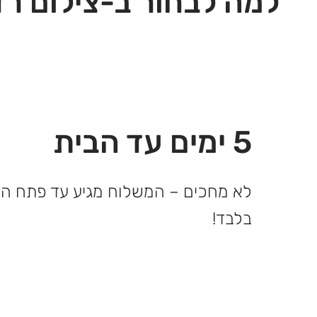
למה לבחור ב-צילום רז
5 ימים עד הבית
בלבד!