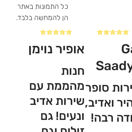
כל התמונות באתר
הן להמחשה בלבד.
G
אופיר נוימן
Saad
חנות
מהממת עם
רות סופר
שירות אדיב
יר ואדיב,
ונעים! גם
דה רבה!
זולים וגם