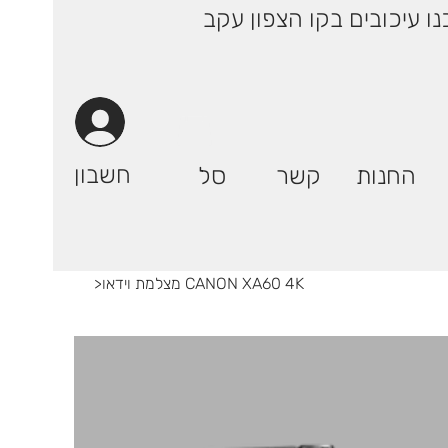
 ימי עסקים! | רק 29.90 ₪ (אילת: 59.90₪) | ייתכנו עיכובים בקו הצפון עקב
חשבון
החנות
קשר
סל
מצלמת וידאו CANON XA60 4K
>