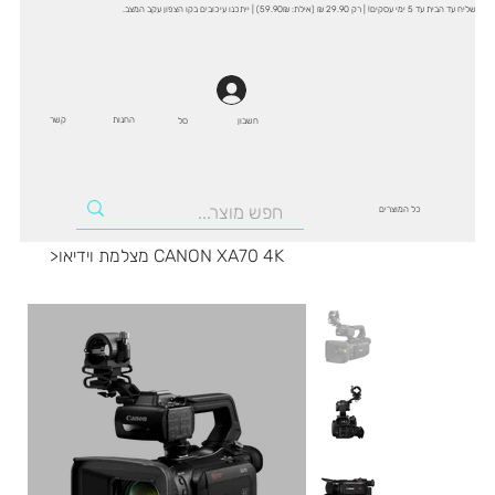
שליח עד הבית עד 5 ימי עסקים! | רק 29.90 ₪ (אילת: 59.90₪) | ייתכנו עיכובים בקו הצפון עקב המצב.
החנות
קשר
סל
חשבון
כל המוצרים
מצלמת וידיאו CANON XA70 4K
>