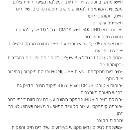
חיישן מתקדם ופונקציות ייחודיות, המצלמה מציעה חוויית צילום
מקצועית המותאמת למגוון שימושים: הפקת סרטים, שידורים
חיים, דוקומנטרי ועוד.
מאפיינים עיקריים:
•איכות וידאו 4K UHD: חיישן CMOS בגודל 1.0 אינץ’ להפקת
תמונה חדה ומפורטת
•זום אופטי 15x: עדשה איכותית עם מייצב תמונה מתקדם לצילום
יציב גם בתנועה
•מסך מגע LCD בגודל 3.5 אינץ’: שליטה נוחה ופשוטה בהגדרות
ובקומפוזיציה
•חיבוריות מתקדמת: יציאות HDMI, USB וכניסת מיקרופון לחיבור
ציוד נוסף
•פוקוס אוטומטי Dual Pixel CMOS: מיקוד מהיר ומדויק גם
בתנאי תאורה מאתגרים
•תמיכה בצילום HDR: להפקת תמונה עשירה עם טווח דינמי רחב
•פורמט קומפקטי: עיצוב קל ונייד המאפשר נשיאה ושימוש לאורך
זמן
יתרונות המוצר:
•מושלמת לצילום וידאו מקצועי באירועים, שידורים חיים והפקות