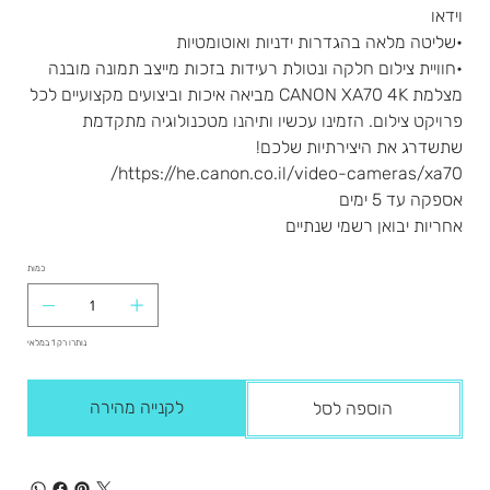
וידאו
•שליטה מלאה בהגדרות ידניות ואוטומטיות
•חוויית צילום חלקה ונטולת רעידות בזכות מייצב תמונה מובנה
מצלמת CANON XA70 4K מביאה איכות וביצועים מקצועיים לכל
פרויקט צילום. הזמינו עכשיו ותיהנו מטכנולוגיה מתקדמת
שתשדרג את היצירתיות שלכם!
https://he.canon.co.il/video-cameras/xa70/
אספקה עד 5 ימים
אחריות יבואן רשמי שנתיים
כמות
נותרו רק 1 במלאי
לקנייה מהירה
הוספה לסל