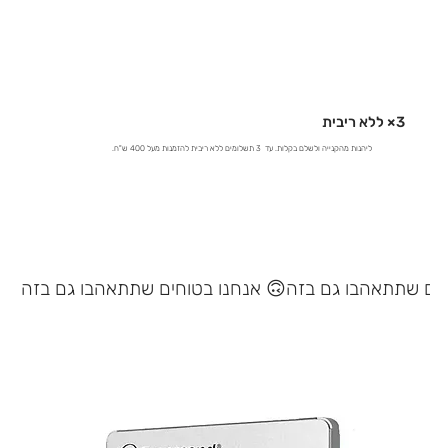
3× ללא ריבית
ליהנות מהקנייה ולשלם בקלות. עד 3 תשלומים ללא ריבית להזמנות מעל 400 ש"ח.
אנחנו בטוחים שתתאהבו גם בזה 🙃