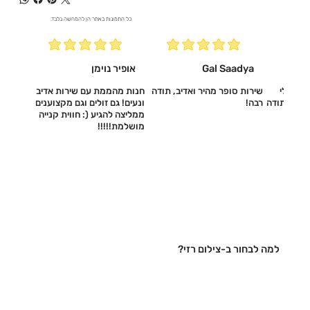
כל התמונות באתר הן להמחשה בלבד.
Gal Saadya
אופיר נוימן
עשו לי
שירות סופר מהיר ואדיב, תודה
חנות מהממת עם שירות אדיב
דיב, תודה
רבה!
ונעים! גם זולים וגם מקצוענים
ממליצה להגיע (: חווית קנייה
מושלמת!!!!!‎
למה לבחור ב-צילום רזי?