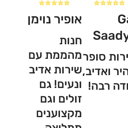
G
אופיר נוימן
Saad
חנות
מהממת עם
רות סופר
שירות אדיב
יר ואדיב,
ונעים! גם
דה רבה!
זולים וגם
מקצוענים
ממליצה