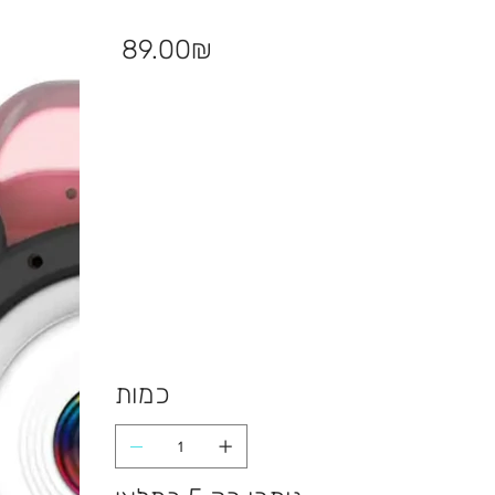
מחיר
‏89.00 ‏₪
כמות