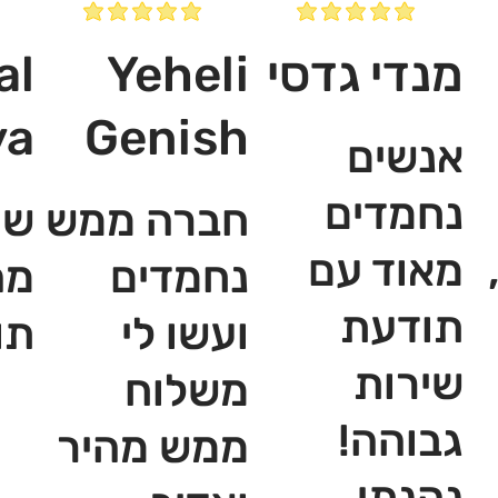
מנדי גדסי
Yeheli
al
ya
Genish
אנשים
נחמדים
חברה ממש
שי
מאוד עם
נחמדים
מה
תודעת
ועשו לי
תו
שירות
משלוח
גבוהה!
ממש מהיר
נהנתי