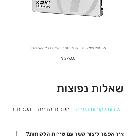
כונן פנימי Transcend 230S 512GB SSD TS512GSSD230S
מחיר
שאלות נפוצות
שירות לקוחות ועזרה
תשלום והזמנה
משלוח והחזרה
איך אפשר ליצור קשר עם שירות הלקוחות?