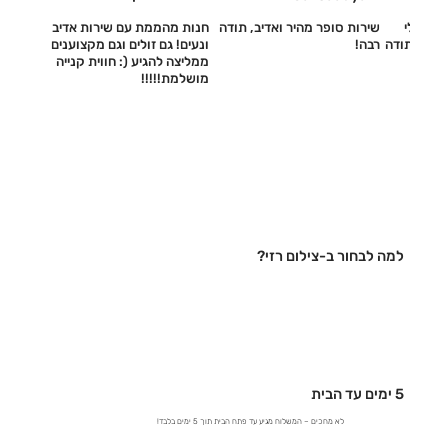
עשו לי
שירות סופר מהיר ואדיב, תודה
חנות מהממת עם שירות אדיב
דיב, תודה
רבה!
ונעים! גם זולים וגם מקצוענים
ממליצה להגיע (: חווית קנייה
מושלמת!!!!!‎
למה לבחור ב-צילום רזי?
5 ימים עד הבית
לא מחכים – המשלוח מגיע עד פתח הבית תוך 5 ימים בלבד!