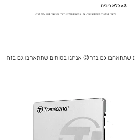
3× ללא ריבית
ליהנות מהקנייה ולשלם בקלות. עד 3 תשלומים ללא ריבית להזמנות מעל 400 ש"ח.
אנחנו בטוחים שתתאהבו גם בזה 🙃