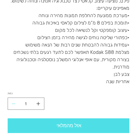
פילם, מציעה עיצוב קלאסי לצד טכנולוגיה אמינה ונוחה לשימוש.
מאפיינים עיקריים:
•מערכת ממונעת להחלפת תמונות מהירה ונוחה
•תומכת בפילם 8 מ”מ לצילום קלאסי באיכות גבוהה
•עיצוב קומפקטי וקל לנשיאה לכל מקום
•כפתורי שליטה נוחים לגישה מהירה בזמן הצילום
•עמידות גבוהה להבטחת שנים רבות של הנאה משימוש
מצלמת Kodak S88 תאפשר לכם לתעד רגעים בלתי נשכחים
בצורה מקורית, עם אופי אנלוגי המשלב נוסטלגיה וטכנולוגיה
מודרנית.
צבע לבן
אחריות שנה
כמות
אזל מהמלאי