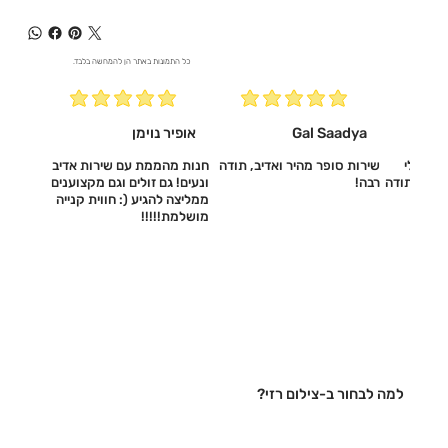
כל התמונות באתר הן להמחשה בלבד.
Gal Saadya
אופיר נוימן
עשו לי
שירות סופר מהיר ואדיב, תודה
חנות מהממת עם שירות אדיב
דיב, תודה
רבה!
ונעים! גם זולים וגם מקצוענים
ממליצה להגיע (: חווית קנייה
מושלמת!!!!!‎
למה לבחור ב-צילום רזי?