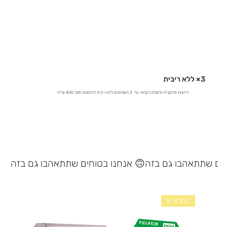
3× ללא ריבית
ליהנות מהקנייה ולשלם בקלות. עד 3 תשלומים ללא ריבית להזמנות מעל 400 ש"ח.
אנחנו בטוחים שתתאהבו גם בזה 🙃
במלאי !!