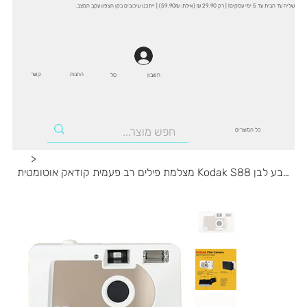
שליח עד הבית עד 5 ימי עסקים! | רק 29.90 ₪ (אילת: 59.90₪) | ייתכנו עיכובים בקו הצפון עקב המצב.
החנות
קשר
סל
חשבון
כל המוצרים
>
מצלמת פילים רב פעמית קודאק אוטומטית Kodak S88 בצבע לבן