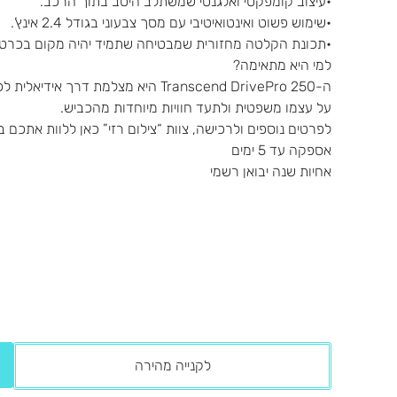
•עיצוב קומפקטי ואלגנטי שמשתלב היטב בתוך הרכב.
•שימוש פשוט ואינטואיטיבי עם מסך צבעוני בגודל 2.4 אינץ’.
•תכונת הקלטה מחזורית שמבטיחה שתמיד יהיה מקום בכרטיס
למי היא מתאימה?
ה-Transcend DrivePro 250 היא מצלמת
על עצמו משפטית ולתעד חוויות מיוחדות מהכביש.
לפרטים נוספים ולרכישה, צוות “צילום רזי” כאן ללוות אתכם 
אספקה עד 5 ימים
אחיות שנה יבואן רשמי
לקנייה מהירה