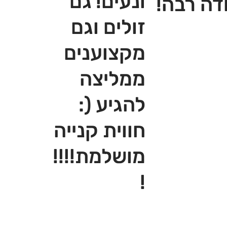
ונעים! גם
דה רבה!
זולים וגם
מקצוענים
ממליצה
להגיע (:
חווית קנייה
מושלמת!!!!
!‎