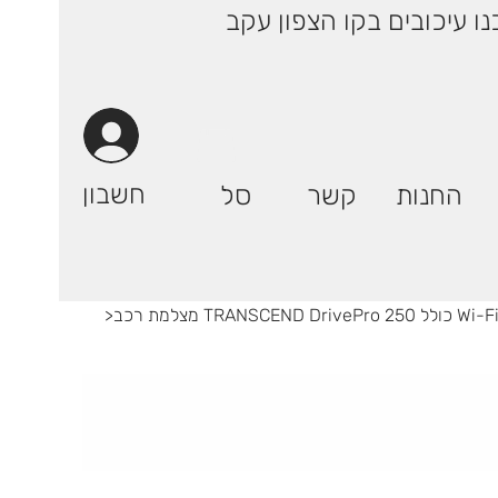
 ימי עסקים! | רק 29.90 ₪ (אילת: 59.90₪) | ייתכנו עיכובים בקו הצפון עקב
חשבון
החנות
קשר
סל
>