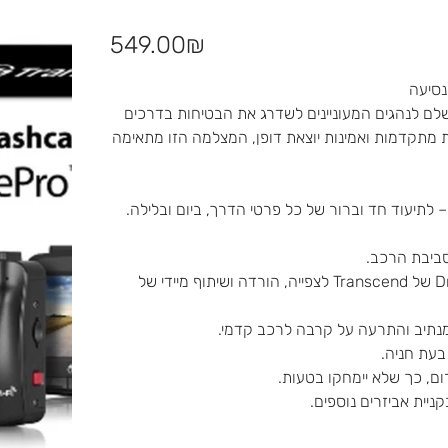
מחיר
‏549.00 ‏₪
Transcend היא הפתרון המושלם לנהגים המעוניינים לשדרג את הבטיחות בדרכים
ת מתקדמות ואמינות יוצאת דופן, המצלמה הזו מתאימה
•תכונת Wi-Fi מובנית – מאפשרת חיבור לאפליקציה DrivePro של Transcend לצפייה, הורדה ושיתוף מיידי של
בעת חניה.
ום, כך שלא יימחקו בטעות.