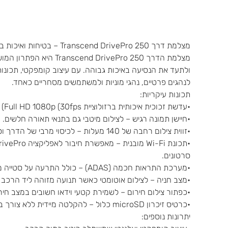
מצלמת דרך Transcend DrivePro 250 – בטיחות ואיכות בנסיעה
מצלמת הדרך  DrivePro 250
ולתעד את הנסיעה באיכות גבוהה. עם עיצוב קומפקטי, תכונו
לנהגים פרטיים, נהגי מוניות ולמשתמשים מסחריים כאחד.
תכונות עיקריות:
•עדשת זכוכית איכותית ברזולוציית Full HD 1080p (30fps) – לתיעוד חד וברור של כל פרטי הדרך, ביום ובלילה.
•חיישן תמונה רגיש – לצילום מיטבי גם בתנאי תאורה חלשים.
•זווית צילום רחבה של 140 מעלות – לכיסוי מרבי של הדרך וסביבת הרכב.
סרטונים.
•מערכת התראות חכמה (ADAS) – כולל התרעה על סטייה מנתיב והתרעה על קרבה לרכב קדמי.
•מצב חניה – לצילום אוטומטי כאשר תנועה מזוהה ליד הרכב 
•כפתור צילום חירום – לשמירת קטעי וידאו חשובים במצב חיר
•כרטיס זיכרון microSD כלול – להקלטה מיידית ללא צורך בקניית אביזרים נוספים.
יתרונות נוספים: