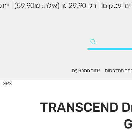
שליח עד הבית עד 5
חב ההדפסות
אזור המבצעים
מצלמת רכב TRANSCEND DrivePro 250 כולל Wi-Fi וGPS
 TRANSCEND DrivePro