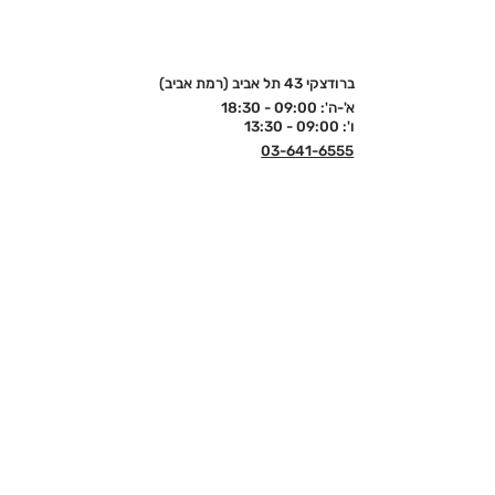
ברודצקי 43 תל אביב (רמת אביב)
א'-ה': 09:00 - 18:30
ו': 09:00 - 13:30
03-641-6555