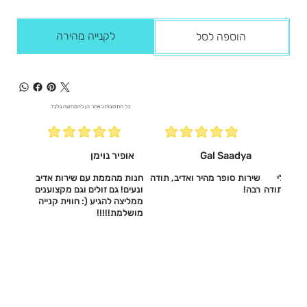
לקנייה מהירה
הוספה לסל
כל התמונות באתר הן להמחשה בלבד.
Gal Saadya
אופיר נוימן
עשו לי
שירות סופר מהיר ואדיב, תודה
חנות מהממת עם שירות אדיב
דיב, תודה
רבה!
ונעים! גם זולים וגם מקצוענים
ממליצה להגיע (: חווית קנייה
מושלמת!!!!!‎