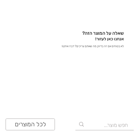
בטלפון – דברו איתנו ישירות ב-03-641-6555 - בצ'אט
באתר – קבלו תשובות מידיות - במייל – שלחו לנו הודעה
לכתובת contact@zrazi.com אם יש לכם שאלה לגבי
מוצר מסוים, אנחנו כאן כדי לספק לכם את כל הפרטים
שאלה על המוצר הזה?
ולוודא שתעשו את הבחירה הנכונה!
אנחנו כאן לעזור!
לא בטוחים אם זה בדיוק מה שאתם צריכים? דברו איתנו!
03-641-6555
לכל המוצרים