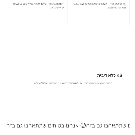
קנו בביטחון מלא – תשלום מאובטח ונוח עם מגוון אמצעי
איתנו זה פשוט – שירות לקוחות מהיר, אישי ונגיש בכל
תשלום לבחירתכם.
ערוץ שתבחרו.
3× ללא ריבית
ליהנות מהקנייה ולשלם בקלות. עד 3 תשלומים ללא ריבית להזמנות מעל 400 ש"ח.
אנחנו בטוחים שתתאהבו גם בזה 🙃