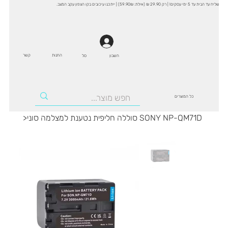
שליח עד הבית עד 5 ימי עסקים! | רק 29.90 ₪ (אילת: 59.90₪) | ייתכנו עיכובים בקו הצפון עקב המצב.
החנות
קשר
סל
חשבון
כל המוצרים
סוללה חליפית נטענת למצלמה סוני SONY NP-QM71D
>