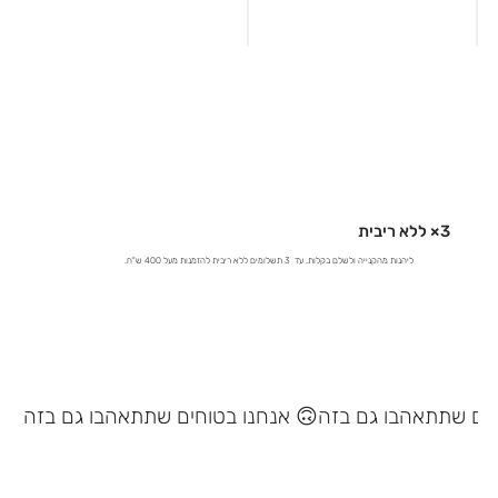
3× ללא ריבית
ליהנות מהקנייה ולשלם בקלות. עד 3 תשלומים ללא ריבית להזמנות מעל 400 ש"ח.
אנחנו בטוחים שתתאהבו גם בזה 🙃