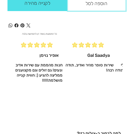
לקנייה מהירה
הוספה לסל
כל התמונות באתר הן להמחשה בלבד.
Gal Saadya
אופיר נוימן
עשו לי
שירות סופר מהיר ואדיב, תודה
חנות מהממת עם שירות אדיב
דיב, תודה
רבה!
ונעים! גם זולים וגם מקצוענים
ממליצה להגיע (: חווית קנייה
מושלמת!!!!!‎
למה לבחור ב-צילום רזי?