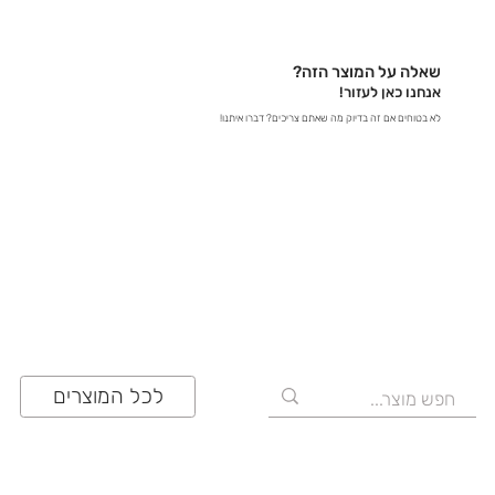
באתר – קבלו תשובות מידיות - במייל – שלחו לנו הודעה
לכתובת contact@zrazi.com אם יש לכם שאלה לגבי
מוצר מסוים, אנחנו כאן כדי לספק לכם את כל הפרטים
שאלה על המוצר הזה?
ולוודא שתעשו את הבחירה הנכונה!
אנחנו כאן לעזור!
לא בטוחים אם זה בדיוק מה שאתם צריכים? דברו איתנו!
03-641-6555
לכל המוצרים