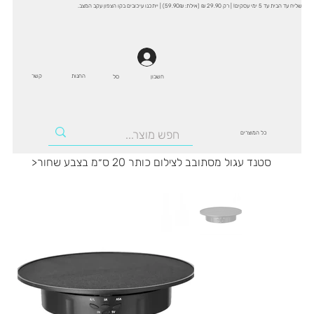
שליח עד הבית עד 5 ימי עסקים! | רק 29.90 ₪ (אילת: 59.90₪) | ייתכנו עיכובים בקו הצפון עקב המצב.
החנות
קשר
סל
חשבון
כל המוצרים
סטנד עגול מסתובב לצילום כותר 20 ס״מ בצבע שחור
>