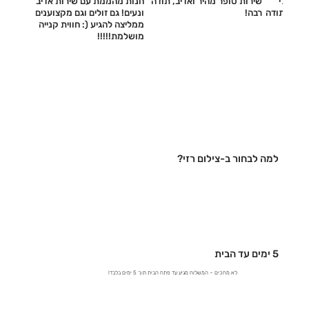
עשו לי
שירות סופר מהיר ואדיב, תודה
חנות מהממת עם שירות אדיב
דיב, תודה
רבה!
ונעים! גם זולים וגם מקצוענים
ממליצה להגיע (: חווית קנייה
מושלמת!!!!!‎
למה לבחור ב-צילום רזי?
5 ימים עד הבית
לא מחכים – המשלוח מגיע עד פתח הבית תוך 5 ימים בלבד!