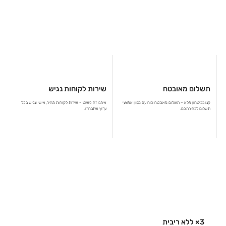
תשלום מאובטח
שירות לקוחות נגיש
קנו בביטחון מלא – תשלום מאובטח ונוח עם מגוון אמצעי
איתנו זה פשוט – שירות לקוחות מהיר, אישי ונגיש בכל
תשלום לבחירתכם.
ערוץ שתבחרו.
3× ללא ריבית