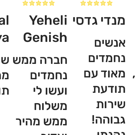
מנדי גדסי
Yeheli
al
ya
Genish
אנשים
נחמדים
חברה ממש
שי
מאוד עם
נחמדים
מה
תודעת
ועשו לי
תו
שירות
משלוח
גבוהה!
ממש מהיר
נהנתי