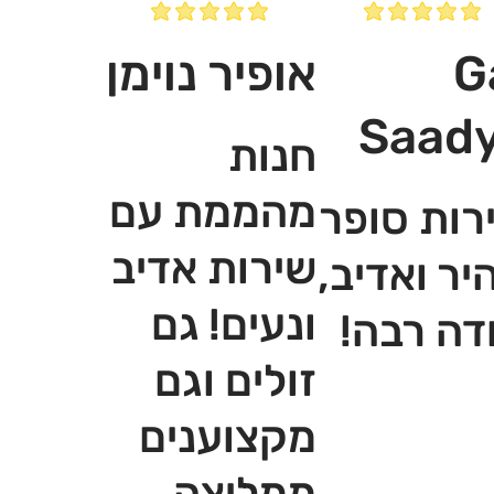
G
אופיר נוימן
Saad
חנות
מהממת עם
רות סופר
שירות אדיב
יר ואדיב,
ונעים! גם
דה רבה!
זולים וגם
מקצוענים
ממליצה