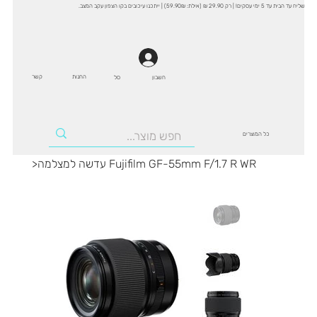
שליח עד הבית עד 5 ימי עסקים! | רק 29.90 ₪ (אילת: 59.90₪) | ייתכנו עיכובים בקו הצפון עקב המצב.
החנות
קשר
סל
חשבון
כל המוצרים
עדשה למצלמה Fujifilm GF-55mm F/1.7 R WR
>