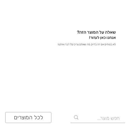
נשמח לעזור לכם למצוא את כל המידע שאתם צריכים! -
בטלפון – דברו איתנו ישירות ב-03-641-6555 - בצ'אט
באתר – קבלו תשובות מידיות - במייל – שלחו לנו הודעה
לכתובת contact@zrazi.com אם יש לכם שאלה לגבי
מוצר מסוים, אנחנו כאן כדי לספק לכם את כל הפרטים
שאלה על המוצר הזה?
ולוודא שתעשו את הבחירה הנכונה!
אנחנו כאן לעזור!
לא בטוחים אם זה בדיוק מה שאתם צריכים? דברו איתנו!
03-641-6555
לכל המוצרים