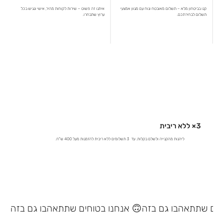
קנו בביטחון מלא – תשלום מאובטח ונוח עם מגוון אמצעי
איתנו זה פשוט – שירות לקוחות מהיר, אישי ונגיש בכל
תשלום לבחירתכם.
ערוץ שתבחרו.
3× ללא ריבית
ליהנות מהקנייה ולשלם בקלות. עד 3 תשלומים ללא ריבית להזמנות מעל 400 ש"ח.
אנחנו בטוחים שתתאהבו גם בזה 🙃