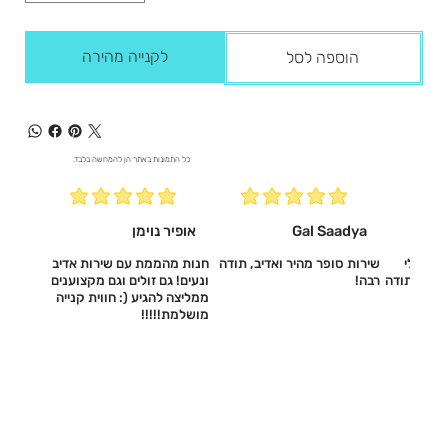
לקנייה מהירה
הוספה לסל
כל התמונות באתר הן להמחשה בלבד.
Gal Saadya
אופיר נוימן
עשו לי
שירות סופר מהיר ואדיב, תודה
חנות מהממת עם שירות אדיב
דיב, תודה
רבה!
ונעים! גם זולים וגם מקצוענים
ממליצה להגיע (: חווית קנייה
מושלמת!!!!!‎