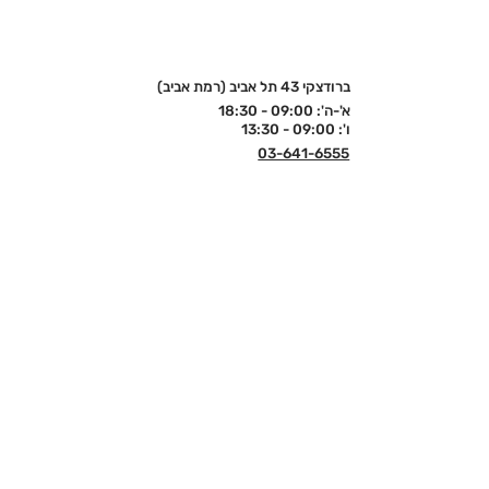
ברודצקי 43 תל אביב (רמת אביב)
א'-ה': 09:00 - 18:30
ו': 09:00 - 13:30
03-641-6555