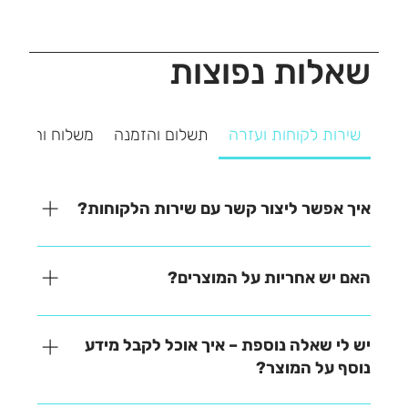
שאלות נפוצות
שירות לקוחות ועזרה
תשלום והזמנה
משלוח והחזרה
איך אפשר ליצור קשר עם שירות הלקוחות?
אנחנו כאן כדי לעזור! ניתן ליצור איתנו קשר בקלות דרך
אחת מהאפשרויות הבאות: - בטלפון – 03-641-6555 -
האם יש אחריות על המוצרים?
בצ'אט באתר – זמינים למענה מהיר - במייל –
contact@zrazi.co.il נשמח לענות על כל שאלה ולעזור
האחריות משתנה בהתאם לכל מוצר – תוכלו למצוא את כל
לכם בכל נושא!
הפרטים בתיאור המוצר בעמוד הרכישה. לכל שאלה
יש לי שאלה נוספת – איך אוכל לקבל מידע
נוספת, אנחנו כאן לעזור!
נוסף על המוצר?