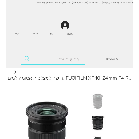
שליח עד הבית עד 5 ימי עסקים! | רק 29.90 ₪ (אילת: 59.90₪) | ייתכנו עיכובים בקו הצפון עקב המצב.
החנות
קשר
סל
חשבון
כל המוצרים
>
עדשה למצלמות אטומה למים FUJIFILM XF 10-24mm F4 R WR