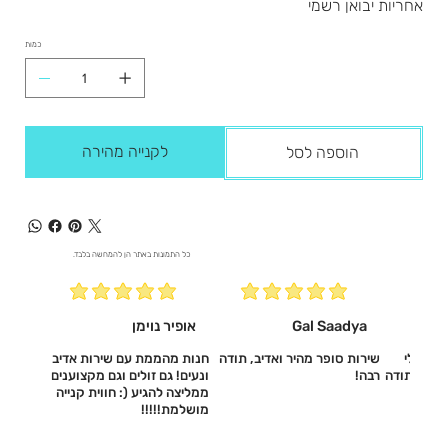
אחריות יבואן רשמי
כמות
לקנייה מהירה
הוספה לסל
כל התמונות באתר הן להמחשה בלבד.
Gal Saadya
אופיר נוימן
עשו לי
שירות סופר מהיר ואדיב, תודה
חנות מהממת עם שירות אדיב
דיב, תודה
רבה!
ונעים! גם זולים וגם מקצוענים
ממליצה להגיע (: חווית קנייה
מושלמת!!!!!‎