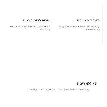
תשלום מאובטח
שירות לקוחות נגיש
קנו בביטחון מלא – תשלום מאובטח ונוח עם מגוון אמצעי
איתנו זה פשוט – שירות לקוחות מהיר, אישי ונגיש בכל
תשלום לבחירתכם.
ערוץ שתבחרו.
3× ללא ריבית
ליהנות מהקנייה ולשלם בקלות. עד 3 תשלומים ללא ריבית להזמנות מעל 400 ש"ח.