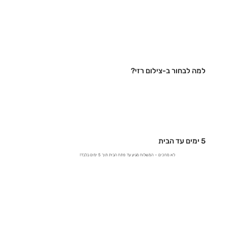
למה לבחור ב-צילום רזי?
5 ימים עד הבית
לא מחכים – המשלוח מגיע עד פתח הבית תוך 5 ימים בלבד!