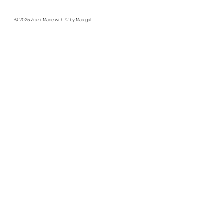
© 2025 Zrazi. Made with ♡ by
Maa.gal