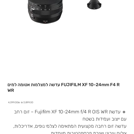
עדשה למצלמות אטומה למים FUJIFILM XF 10-24mm F4 R
WR
מחיר
מחיר
‏4,099.00 ‏₪
מבצע
מקורי
🔹 עדשת Fujifilm XF 10-24mm f/4 R OIS WR – זום רחב
עם ייצוב ועמידות בשטח
עדשה זום רחבה מקצועית המתאימה לצלמי נופים, אדריכלות,
צילום עירוני ויצירת פרספקטיבות מיוחדות.