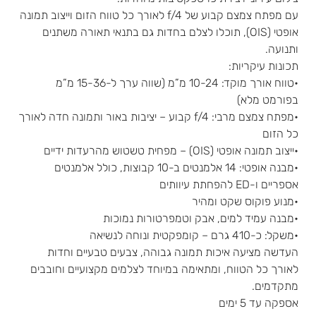
עם מפתח צמצם קבוע של f/4 לאורך כל טווח הזום וייצוב תמונה
אופטי (OIS), תוכלו לצלם בחדות גם בתנאי תאורה משתנים
ותנועה.
תכונות עיקריות:
•טווח אורך מוקד: 10-24 מ”מ (שווה ערך ל-15-36 מ”מ
בפורמט מלא)
•מפתח צמצם מרבי: f/4 קבוע – יציבות באור ותמונה חדה לאורך
כל הזום
•ייצוב תמונה אופטי (OIS) – מפחית טשטוש מהרעדות ידיים
•מבנה אופטי: 14 אלמנטים ב-10 קבוצות, כולל אלמנטים
אספריים ו-ED להפחתת עיוותים
•מנוע פוקוס שקט ומהיר
•מבנה עמיד למים, אבק וטמפרטורות נמוכות
•משקל: כ-410 גרם – קומפקטית ונוחה לנשיאה
העדשה מציעה איכות תמונה גבוהה, צבעים טבעיים וחדות
לאורך כל הטווח, ומתאימה במיוחד לצלמים מקצועיים וחובבים
מתקדמים.
אספקה עד 5 ימים