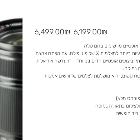
מחיר
מחיר
‏6,199.00 ‏₪
‏6,499.00 ‏₪
מבצע
מקורי
עדשת Fujifilm XF 50-140mm היא אחת מהעדשות המקצועיות ביותר למצלמות X של פוג’יפילם. עם מפתח צמצם
 תמונה עוצמתי וביצועים אופטיים חדים במיוחד – זו עדשה אידיאלית
 נמוכה.
 קשים, והיא מושלמת לצלמים שדורשים אמינות