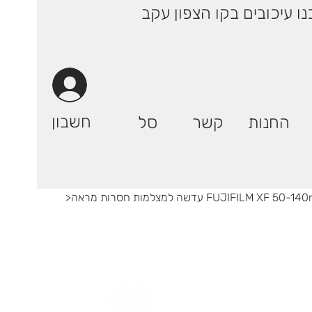
 ימי עסקים! | רק 29.90 ₪ (אילת: 59.90₪) | ייתכנו עיכובים בקו הצפון עקב
חשבון
החנות
קשר
סל
ה FUJIFILM XF 50-140mm F2.8 R WR
>