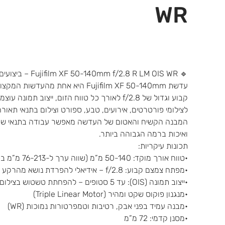
WR
🔹 Fujifilm XF 50-140mm f/2.8 R LM OIS WR – ביצועים אופטיים מרשימים בזום טלה
קבוע וגדול של f/2.8 לאורך כל טווח הזום, ייצוב
לצילומי פורטרטים, אירועים, טבע, ספורט וצילום בתנאי תאורה
המבנה הקשיח והאטום של העדשה מאפשר עבודה בתנאי שטח
ואיכות ברמה הגבוהה ביותר.
תכונות עיקריות:
•טווח אורך מוקד: 50-140 מ”מ (שווה ערך ל-76-213 מ”מ בפורמט מלא)
•מפתח צמצם קבוע: f/2.8 – אידיאלי להפרדת נושא מהרקע ולצילום בתאורה נמוכה
•ייצוב תמונה (OIS): עד 5 סטופים – להפחתת טשטוש בצילום ביד חופשית
•מנגנון פוקוס שקט ומהיר (Triple Linear Motor)
•מבנה עמיד בפני אבק, רטיבות וטמפרטורות נמוכות (WR)
•מסנן קדמי: 72 מ”מ