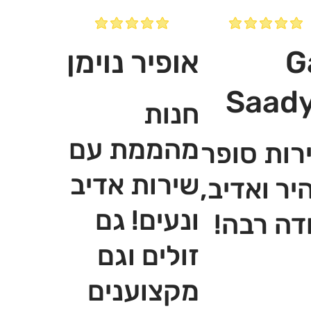
G
אופיר נוימן
Saad
חנות
מהממת עם
רות סופר
שירות אדיב
יר ואדיב,
ונעים! גם
דה רבה!
זולים וגם
מקצוענים