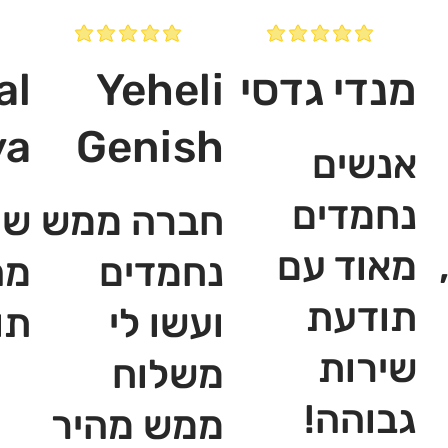
מנדי גדסי
Yeheli
al
ya
Genish
אנשים
נחמדים
חברה ממש
שי
מאוד עם
נחמדים
מה
תודעת
ועשו לי
תו
שירות
משלוח
גבוהה!
ממש מהיר