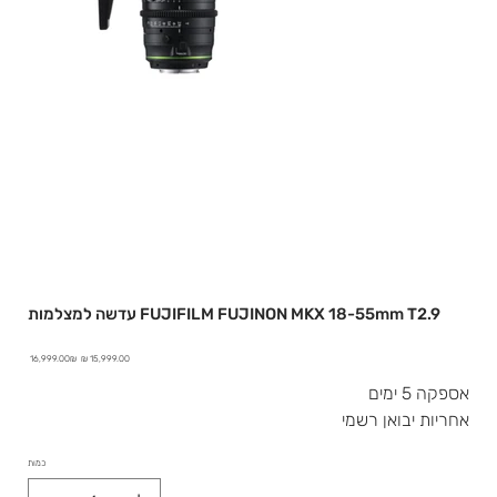
עדשה למצלמות FUJIFILM FUJINON MKX 18-55mm T2.9
מחיר
מחיר
‏16,999.00 ‏₪
מבצע
מקורי
אספקה 5 ימים
אחריות יבואן רשמי
כמות