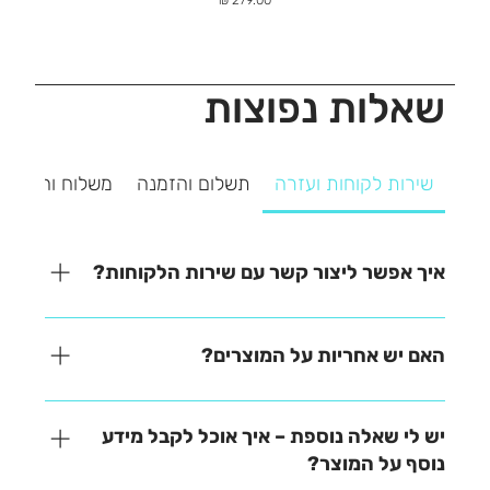
שאלות נפוצות
שירות לקוחות ועזרה
תשלום והזמנה
משלוח והחזרה
איך אפשר ליצור קשר עם שירות הלקוחות?
אנחנו כאן כדי לעזור! ניתן ליצור איתנו קשר בקלות דרך
אחת מהאפשרויות הבאות: - בטלפון – 03-641-6555 -
האם יש אחריות על המוצרים?
בצ'אט באתר – זמינים למענה מהיר - במייל –
contact@zrazi.co.il נשמח לענות על כל שאלה ולעזור
האחריות משתנה בהתאם לכל מוצר – תוכלו למצוא את כל
לכם בכל נושא!
הפרטים בתיאור המוצר בעמוד הרכישה. לכל שאלה
יש לי שאלה נוספת – איך אוכל לקבל מידע
נוספת, אנחנו כאן לעזור!
נוסף על המוצר?