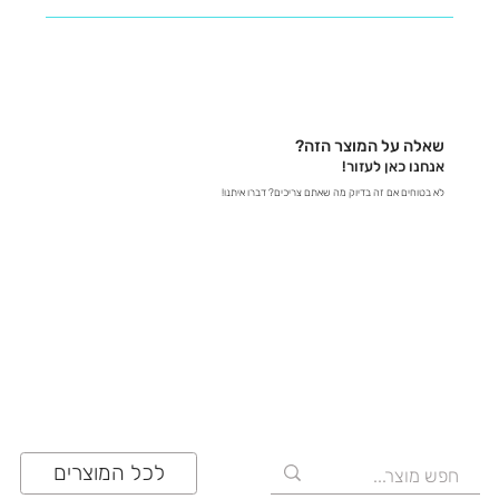
נשמח לעזור לכם למצוא את כל המידע שאתם צריכים! -
בטלפון – דברו איתנו ישירות ב-03-641-6555 - בצ'אט
באתר – קבלו תשובות מידיות - במייל – שלחו לנו הודעה
לכתובת contact@zrazi.com אם יש לכם שאלה לגבי
מוצר מסוים, אנחנו כאן כדי לספק לכם את כל הפרטים
שאלה על המוצר הזה?
ולוודא שתעשו את הבחירה הנכונה!
אנחנו כאן לעזור!
לא בטוחים אם זה בדיוק מה שאתם צריכים? דברו איתנו!
03-641-6555
לכל המוצרים