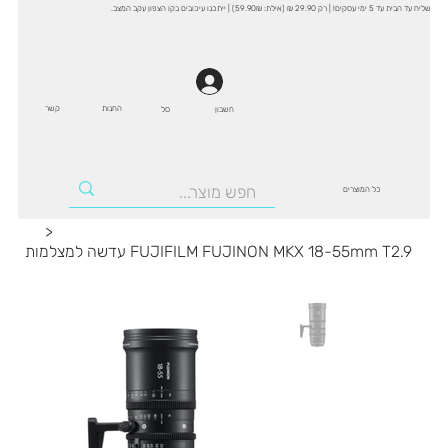
שליח עד הבית עד 5 ימי עסקים! | רק 29.90 ₪ (אילת: 59.90₪) | ייתכנו עיכובים בקו הצפון עקב המצב.
החנות
קשר
סל
חשבון
כל המוצרים
>
עדשה למצלמות FUJIFILM FUJINON MKX 18-55mm T2.9