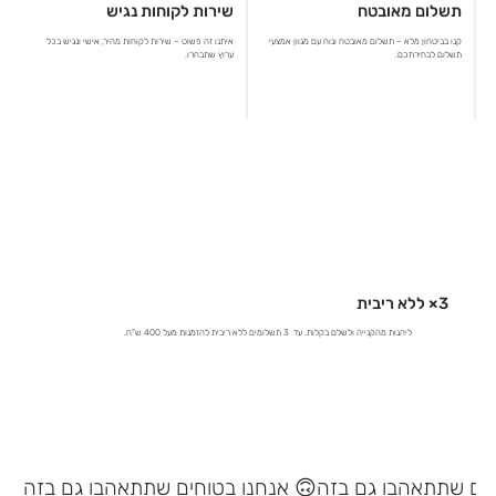
תשלום מאובטח
שירות לקוחות נגיש
קנו בביטחון מלא – תשלום מאובטח ונוח עם מגוון אמצעי
איתנו זה פשוט – שירות לקוחות מהיר, אישי ונגיש בכל
תשלום לבחירתכם.
ערוץ שתבחרו.
3× ללא ריבית
ליהנות מהקנייה ולשלם בקלות. עד 3 תשלומים ללא ריבית להזמנות מעל 400 ש"ח.
אנחנו בטוחים שתתאהבו גם בזה 🙃