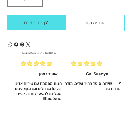
לקנייה מהירה
הוספה לסל
כל התמונות באתר הן להמחשה בלבד.
Gal Saadya
אופיר נוימן
עשו לי
שירות סופר מהיר ואדיב, תודה
חנות מהממת עם שירות אדיב
דיב, תודה
רבה!
ונעים! גם זולים וגם מקצוענים
ממליצה להגיע (: חווית קנייה
מושלמת!!!!!‎