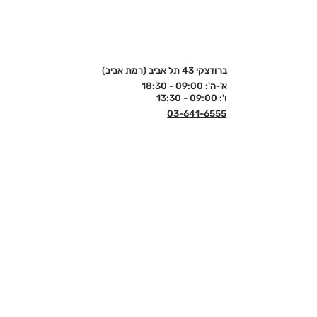
ברודצקי 43 תל אביב (רמת אביב)
א'-ה': 09:00 - 18:30
ו': 09:00 - 13:30
03-641-6555