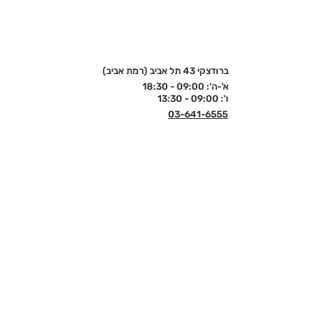
ברודצקי 43 תל אביב (רמת אביב)
א'-ה': 09:00 - 18:30
ו': 09:00 - 13:30
03-641-6555