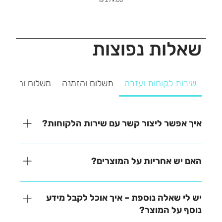
שאלות נפוצות
שירות לקוחות ועזרה
תשלום והזמנה
משלוח והחזרה
איך אפשר ליצור קשר עם שירות הלקוחות?
אנחנו כאן כדי לעזור! ניתן ליצור איתנו קשר בקלות דרך
אחת מהאפשרויות הבאות: - בטלפון – 03-641-6555 -
האם יש אחריות על המוצרים?
בצ'אט באתר – זמינים למענה מהיר - במייל –
contact@zrazi.co.il נשמח לענות על כל שאלה ולעזור
האחריות משתנה בהתאם לכל מוצר – תוכלו למצוא את כל
לכם בכל נושא!
הפרטים בתיאור המוצר בעמוד הרכישה. לכל שאלה
יש לי שאלה נוספת – איך אוכל לקבל מידע
נוספת, אנחנו כאן לעזור!
נוסף על המוצר?