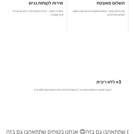
תשלום מאובטח
שירות לקוחות נגיש
קנו בביטחון מלא – תשלום מאובטח ונוח עם מגוון אמצעי
איתנו זה פשוט – שירות לקוחות מהיר, אישי ונגיש בכל
תשלום לבחירתכם.
ערוץ שתבחרו.
3× ללא ריבית
ליהנות מהקנייה ולשלם בקלות. עד 3 תשלומים ללא ריבית להזמנות מעל 400 ש"ח.
אנחנו בטוחים שתתאהבו גם בזה 🙃