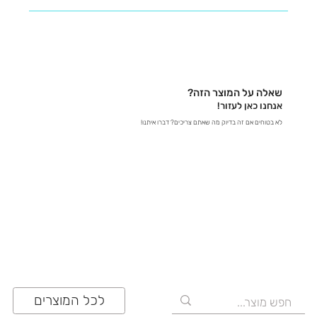
נשמח לעזור לכם למצוא את כל המידע שאתם צריכים! -
בטלפון – דברו איתנו ישירות ב-03-641-6555 - בצ'אט
באתר – קבלו תשובות מידיות - במייל – שלחו לנו הודעה
לכתובת contact@zrazi.com אם יש לכם שאלה לגבי
מוצר מסוים, אנחנו כאן כדי לספק לכם את כל הפרטים
שאלה על המוצר הזה?
ולוודא שתעשו את הבחירה הנכונה!
אנחנו כאן לעזור!
לא בטוחים אם זה בדיוק מה שאתם צריכים? דברו איתנו!
03-641-6555
לכל המוצרים