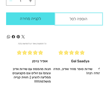
לקנייה מהירה
הוספה לסל
כל התמונות באתר הן להמחשה בלבד.
Gal Saadya
אופיר נוימן
עשו לי
שירות סופר מהיר ואדיב, תודה
חנות מהממת עם שירות אדיב
דיב, תודה
רבה!
ונעים! גם זולים וגם מקצוענים
ממליצה להגיע (: חווית קנייה
מושלמת!!!!!‎