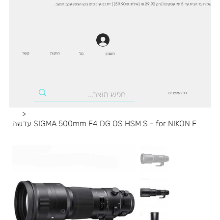
שליח עד הבית עד 5 ימי עסקים! | רק 29.90 ₪ (אילת: 59.90₪) | ייתכנו עיכובים בקו הצפון עקב המצב.
החנות
קשר
סל
חשבון
כל המוצרים
>
עדשה SIGMA 500mm F4 DG OS HSM S - for NIKON F