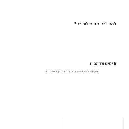
למה לבחור ב-צילום רזי?
5 ימים עד הבית
לא מחכים – המשלוח מגיע עד פתח הבית תוך 5 ימים בלבד!