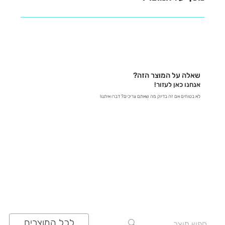
נשמח לעזור לכם למצוא את כל המידע שאתם צריכים! -
בטלפון – דברו איתנו ישירות ב-03-641-6555 - בצ'אט
באתר – קבלו תשובות מידיות - במייל – שלחו לנו הודעה
לכתובת contact@zrazi.com אם יש לכם שאלה לגבי
מוצר מסוים, אנחנו כאן כדי לספק לכם את כל הפרטים
שאלה על המוצר הזה?
ולוודא שתעשו את הבחירה הנכונה!
אנחנו כאן לעזור!
לא בטוחים אם זה בדיוק מה שאתם צריכים? דברו איתנו!
03-641-6555
לכל המוצרים