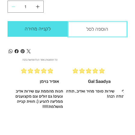
לקנייה מהירה
הוספה לסל
כל התמונות באתר הן להמחשה בלבד.
Gal Saadya
אופיר נוימן
עשו לי
שירות סופר מהיר ואדיב, תודה
חנות מהממת עם שירות אדיב
דיב, תודה
רבה!
ונעים! גם זולים וגם מקצוענים
ממליצה להגיע (: חווית קנייה
מושלמת!!!!!‎