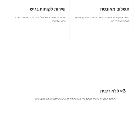
תשלום מאובטח
שירות לקוחות נגיש
קנו בביטחון מלא – תשלום מאובטח ונוח עם מגוון אמצעי
איתנו זה פשוט – שירות לקוחות מהיר, אישי ונגיש בכל
תשלום לבחירתכם.
ערוץ שתבחרו.
3× ללא ריבית
ליהנות מהקנייה ולשלם בקלות. עד 3 תשלומים ללא ריבית להזמנות מעל 400 ש"ח.