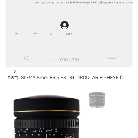
שליח עד הבית עד 5 ימי עסקים! | רק 29.90 ₪ (אילת: 59.90₪) | ייתכנו עיכובים בקו הצפון עקב המצב.
החנות
קשר
סל
חשבון
כל המוצרים
>
עדשה SIGMA 8mm F3.5 EX DG CIRCULAR FISHEYE for NIKON F