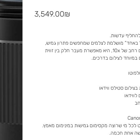
מחיר
‏3,549.00 ‏₪
 להחליף עדשות.
Canon RF  היא עדשת “הכול באחד” מושלמת לצלמים שמחפשים פתרון גמיש,
איכותי וקל משקל – בלי לסחוב תיק עדשות שלם. עם טווח זום רחב של 10x, היא מאפשרת מעבר חלק בין זווית
במיוחד לצילום בדרכים.
ט לכל מי שרוצה מקסימום גמישות במינימום מאמץ.
דשה אחת חכמה.