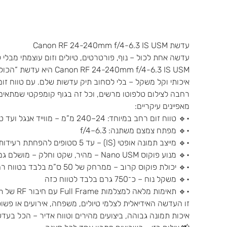
עדשת Canon RF 24-240mm f/4-6.3 IS USM
עדשה אחת לכול – נוף, פורטרטים, טיולים וזום עוצמתי מבלי
24-240mm f/4-6.3 IS USM
רחבה לצילום טלפוטו מרשים, וכל זה בגוף קומפקטי שמתאים 
מאפיינים עיקריים:
•🔹 טווח זום רחב במיוחד: 24–240 מ”מ – מווייד אנגל ועד טלפוטו
•🔹 מפתח צמצם משתנה: f/4–6.3
•🔹 מייצב תמונה אופטי (IS) – עד 5 סטופים להפחתת רעידות בצילום סטילס ווידאו
•🔹 מנוע פוקוס Nano USM – מהיר, שקט וחלק – מושלם גם לווידאו
•🔹 יכולת פוקוס קרוב – ממרחק של 50 ס”מ בלבד בטווח רחב
•🔹 משקל נוח – כ־750 גרם בלבד לטווח כזה
•🔹 תאימות מלאה למצלמות Full Frame עם חיבור RF של Canon
זו העדשה האידיאלית לצלמי טיולים, משפחה, אירועים או פשו
איכות תמונה גבוהה, ביצועים מהירים וטווח אדיר – הכל בע