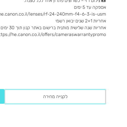
📸 צילום רזי – כשרוצים פתרון אחד לכל סצנה.
אספקה עד 5 ימים
/he.canon.co.il/lenses/rf-24-240mm-f4-6-3-is-usm/
אחריות 2+1 שנים יבואן רשמי
אחריות שנה שלישית מותנית ברישום באתר קנון תוך 30 ימים מהרכישה - לרישום:
ttps://he.canon.co.il/offers/cameraswarrantypromo
לקנייה מהירה