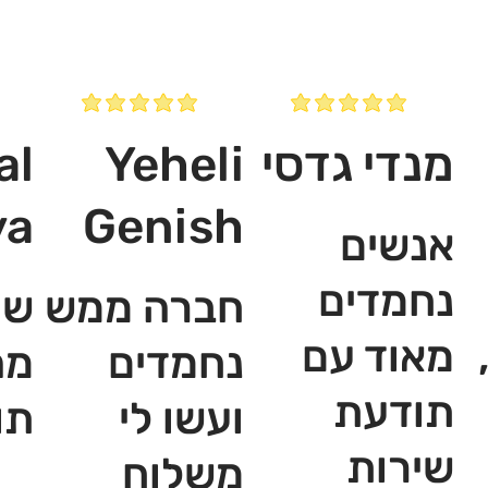
מנדי גדסי
Yeheli
al
ya
Genish
אנשים
נחמדים
חברה ממש
שי
מאוד עם
נחמדים
מה
תודעת
ועשו לי
תו
שירות
משלוח