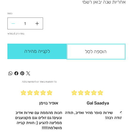
אחריות שנה יבואן רשמי
כמות
נותרו רק 5 במלאי
לקנייה מהירה
הוספה לסל
כל התמונות באתר הן להמחשה בלבד.
Gal Saadya
אופיר נוימן
עשו לי
שירות סופר מהיר ואדיב, תודה
חנות מהממת עם שירות אדיב
דיב, תודה
רבה!
ונעים! גם זולים וגם מקצוענים
ממליצה להגיע (: חווית קנייה
מושלמת!!!!!‎