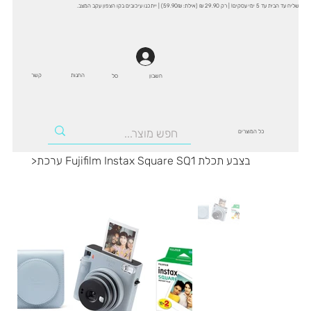
שליח עד הבית עד 5 ימי עסקים! | רק 29.90 ₪ (אילת: 59.90₪) | ייתכנו עיכובים בקו הצפון עקב המצב.
החנות
קשר
סל
חשבון
כל המוצרים
ערכת Fujifilm Instax Square SQ1 בצבע תכלת
>