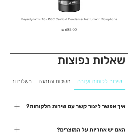
hone
Beyerdynamic TG- I53C Cardioid Condenser Instrument Microphone
מחיר
שאלות נפוצות
שירות לקוחות ועזרה
תשלום והזמנה
משלוח והחזרה
איך אפשר ליצור קשר עם שירות הלקוחות?
אנחנו כאן כדי לעזור! ניתן ליצור איתנו קשר בקלות דרך
אחת מהאפשרויות הבאות: - בטלפון – 03-641-6555 -
האם יש אחריות על המוצרים?
בצ'אט באתר – זמינים למענה מהיר - במייל –