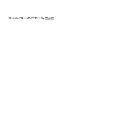
© 2025 Zrazi. Made with ♡ by
Maa.gal