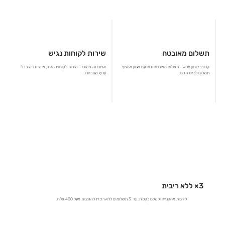
תשלום מאובטח
שירות לקוחות נגיש
קנו בביטחון מלא – תשלום מאובטח ונוח עם מגוון אמצעי
איתנו זה פשוט – שירות לקוחות מהיר, אישי ונגיש בכל
תשלום לבחירתכם.
ערוץ שתבחרו.
3× ללא ריבית
ליהנות מהקנייה ולשלם בקלות. עד 3 תשלומים ללא ריבית להזמנות מעל 400 ש"ח.