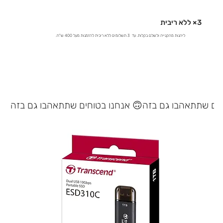
3× ללא ריבית
ליהנות מהקנייה ולשלם בקלות. עד 3 תשלומים ללא ריבית להזמנות מעל 400 ש"ח.
אנחנו בטוחים שתתאהבו גם בזה 🙃
במלאי