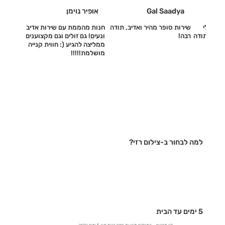
Gal Saadya
אופיר נוימן
עשו לי
שירות סופר מהיר ואדיב, תודה
חנות מהממת עם שירות אדיב
דיב, תודה
רבה!
ונעים! גם זולים וגם מקצוענים
ממליצה להגיע (: חווית קנייה
מושלמת!!!!!‎
למה לבחור ב-צילום רזי?
5 ימים עד הבית
לא מחכים – המשלוח מגיע עד פתח הבית תוך 5 ימים בלבד!