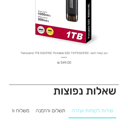
כונן קשיח חיצוני Transcend 1TB ESD310C Portable SSD TS1TESD310C
Rose 20
מחיר
שאלות נפוצות
שירות לקוחות ועזרה
תשלום והזמנה
משלוח והחזרה