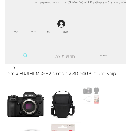
שליח עד הבית עד 5 ימי עסקים! | רק 29.90 ₪ (אילת: 59.90₪) | ייתכנו עיכובים בקו הצפון עקב המצב.
החנות
קשר
סל
חשבון
כל המוצרים
>
ערכת FUJIFILM X-H2 עם כרטיס SD 64GB, קורא כרטיס USB-C ותיק צד