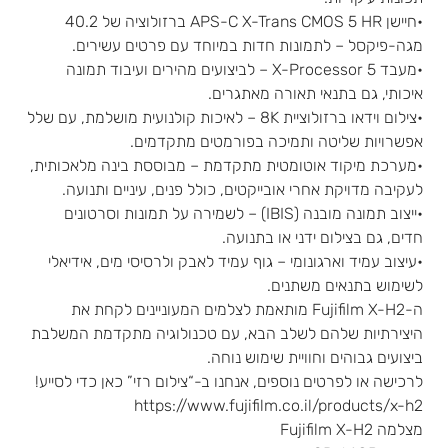
•חיישן APS-C X-Trans CMOS 5 HR ברזולוציה של 40.2
מגה-פיקסל – לתמונות חדות במיוחד עם פרטים עשירים.
•מעבד X-Processor 5 – לביצועים מהירים ועיבוד תמונה
איכותי, גם בתנאי תאורה מאתגרים.
•צילום וידאו ברזולוציית 8K – לאיכות קולנועית מושלמת, עם שלל
אפשרויות שליטה ותמיכה בפורמטים מתקדמים.
•מערכת מיקוד אוטומטית מתקדמת – מבוססת בינה מלאכותית,
לעקיבה מדויקת אחרי אובייקטים, כולל פנים, עיניים ותנועה.
•ייצוב תמונה מובנה (IBIS) – לשמירה על תמונות וסרטונים
חדים, גם בצילום ידני או בתנועה.
•עיצוב עמיד וארגונומי – גוף עמיד לאבק ולרסיסי מים, אידיאלי
לשימוש בתנאים משתנים.
ה-Fujifilm X-H2 מותאמת לצלמים המעוניינים לקחת את
היצירתיות שלהם לשלב הבא, עם טכנולוגיה מתקדמת המשלבת
ביצועים גבוהים וחוויית שימוש נוחה.
לרכישה או לפרטים נוספים, אנחנו ב-“צילום רזי” כאן כדי לסייע!
https://www.fujifilm.co.il/products/x-h2
מצלמה Fujifilm X-H2