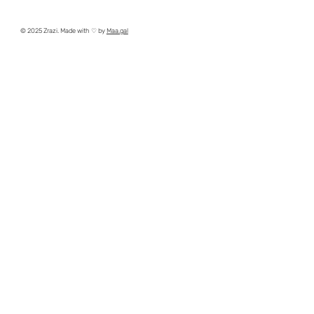
© 2025 Zrazi. Made with ♡ by
Maa.gal