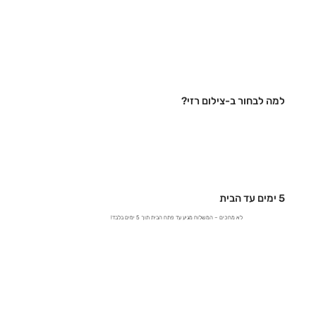
למה לבחור ב-צילום רזי?
5 ימים עד הבית
לא מחכים – המשלוח מגיע עד פתח הבית תוך 5 ימים בלבד!