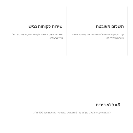
תשלום מאובטח
שירות לקוחות נגיש
קנו בביטחון מלא – תשלום מאובטח ונוח עם מגוון אמצעי
איתנו זה פשוט – שירות לקוחות מהיר, אישי ונגיש בכל
תשלום לבחירתכם.
ערוץ שתבחרו.
3× ללא ריבית
ליהנות מהקנייה ולשלם בקלות. עד 3 תשלומים ללא ריבית להזמנות מעל 400 ש"ח.