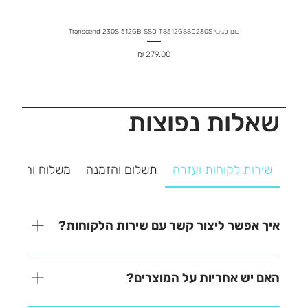
כונן פנימי Transcend 230S 512GB SSD TS512GSSD230S
מחיר
שאלות נפוצות
שירות לקוחות ועזרה
תשלום והזמנה
משלוח והחזרה
איך אפשר ליצור קשר עם שירות הלקוחות?
אנחנו כאן כדי לעזור! ניתן ליצור איתנו קשר בקלות דרך
אחת מהאפשרויות הבאות: - בטלפון – 03-641-6555 -
האם יש אחריות על המוצרים?
בצ'אט באתר – זמינים למענה מהיר - במייל –
contact@zrazi.co.il נשמח לענות על כל שאלה ולעזור