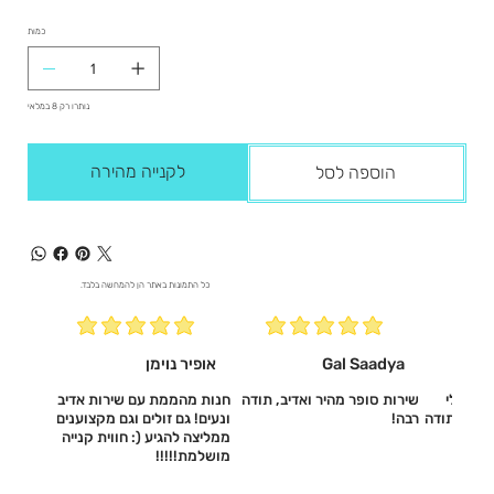
כמות
נותרו רק 8 במלאי
לקנייה מהירה
הוספה לסל
כל התמונות באתר הן להמחשה בלבד.
Gal Saadya
אופיר נוימן
עשו לי
שירות סופר מהיר ואדיב, תודה
חנות מהממת עם שירות אדיב
דיב, תודה
רבה!
ונעים! גם זולים וגם מקצוענים
ממליצה להגיע (: חווית קנייה
מושלמת!!!!!‎