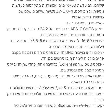
שלהם. עם עדשת 16-50 מ”מ, אפשרויות מתקדמות לעדשות
נוספות ועיצוב חכם, ה-ZV-E10 מציעה שילוב מושלם של
גמישות, ניידות ואיכות.
מאפיינים טכניים עיקריים:
•חיישן APS-C CMOS ברזולוציה של 24.2 מגה-פיקסל, המספק
תמונות וסרטונים חדים עם צבעים עשירים.
•עדשת 16-50 מ”מ עם צמצם משתנה f/3.5-5.6, המאפשרת
צילום מגוון – מנופים ועד פורטרטים.
•צילום וידאו באיכות 4K UHD עם פרטים חדים ותמיכה בקצב
פריימים גבוה ליצירת תוכן מרשים במיוחד.
•אפקט טשטוש רקע (Bokeh) בלחיצה אחת, להדגשת האובייקט
המרכזי בצילומים ובסרטונים.
•פוקוס אוטומטי מהיר ומדויק עם מעקב עיניים, המבטיח מיקוד
מושלם בכל סיטואציה.
•מסך מגע מפרקי בגודל 3 אינץ’, אידיאלי לצילום עצמי ולוולוגים.
•מיקרופון מובנה עם כיסוי רוח ושלוש קפסולות לכיוונון סאונד נקי
וברור.
•קישוריות Wi-Fi ו-Bluetooth, לשיתוף תוכן מהיר ולשליטה