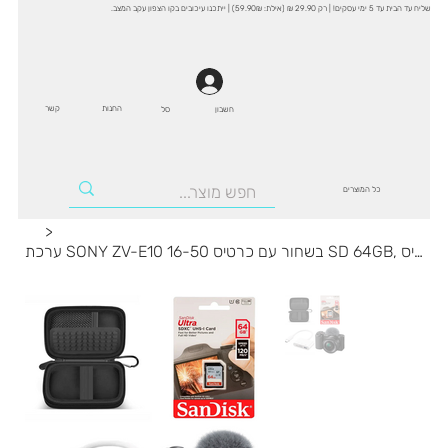
שליח עד הבית עד 5 ימי עסקים! | רק 29.90 ₪ (אילת: 59.90₪) | ייתכנו עיכובים בקו הצפון עקב המצב.
החנות
קשר
סל
חשבון
כל המוצרים
>
ערכת SONY ZV-E10 16-50 בשחור עם כרטיס SD 64GB, קורא כרטיס USB-C ותיק