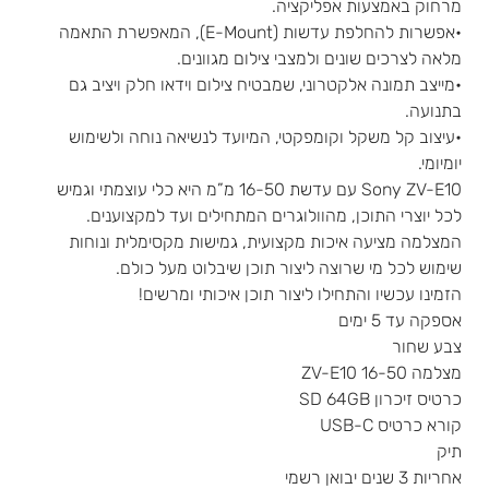
מרחוק באמצעות אפליקציה.
•אפשרות להחלפת עדשות (E-Mount), המאפשרת התאמה
מלאה לצרכים שונים ולמצבי צילום מגוונים.
•מייצב תמונה אלקטרוני, שמבטיח צילום וידאו חלק ויציב גם
בתנועה.
•עיצוב קל משקל וקומפקטי, המיועד לנשיאה נוחה ולשימוש
יומיומי.
Sony ZV-E10 עם עדשת 16-50 מ”מ היא כלי עוצמתי וגמיש
לכל יוצרי התוכן, מהוולוגרים המתחילים ועד למקצוענים.
המצלמה מציעה איכות מקצועית, גמישות מקסימלית ונוחות
שימוש לכל מי שרוצה ליצור תוכן שיבלוט מעל כולם.
הזמינו עכשיו והתחילו ליצור תוכן איכותי ומרשים!
אספקה עד 5 ימים
צבע שחור
מצלמה ZV-E10 16-50
כרטיס זיכרון SD 64GB
קורא כרטיס USB-C
תיק
אחריות 3 שנים יבואן רשמי