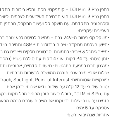
רחפן DJI Mini 3 Pro – קומפקטי, חכם, ומלא ביכולות מתקדמות
רחפן DJI Mini 3 Pro הוא הבחירה האידיאלית לצל
וטכנולוגיה מתקדמת. עם משקל קל ועיצוב מתקפל, הרחפן הז
מאפיינים עיקריים:
•משקל קל: פחות מ-249 גרם – מתאים לטיסה ללא צורך ברישוי במדינות רבות.
•חיישן מצלמה מתקדם: צילום ברזולוציית 48MP ותמיכה בוידאו באיכות 4K HDR.
•מייצב גימבל 3 צירים: לתמונות וסרטונים חלקים ויציבים גם בתנאי טיסה מאתגרים.
•זמן טיסה: עד 34 דקות, או 47 דקות עם סוללת Plus (נמכרת בנפרד).
•מנגנון חכם למניעת התנגשות: חיישנים קדמיים, אחוריים ות
•צילום אנכי: מצב אנכי מובנה המושלם לרשתות חברתיות.
•פונקציות אוטונומיות: ActiveTrack, Spotlight, Point of Interest ועוד.
•טווח שידור: עד 12 ק”מ עם שידור וידאו איכותי בזמן אמת.
עם DJI Mini 3 Pro, תוכלו ליצור תוכן מרהיב מכל מקום בקלות ובאיכות מקצועית, מבלי לוותר על הניידות.
הזמינו עכשיו ב-צילום רזי וקחו את הצילום שלכם לרמה הבאה
אספקה עד 5 ימים
אחריות שנה יבואן רשמי