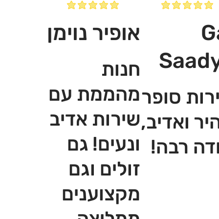
G
אופיר נוימן
Saad
חנות
מהממת עם
רות סופר
שירות אדיב
יר ואדיב,
ונעים! גם
דה רבה!
זולים וגם
מקצוענים
ממליצה