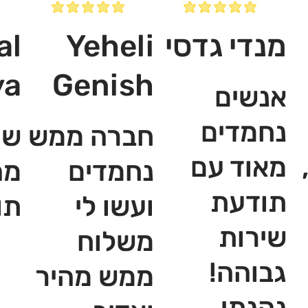
מנדי גדסי
Yeheli
al
ya
Genish
אנשים
נחמדים
חברה ממש
שי
מאוד עם
נחמדים
מה
תודעת
ועשו לי
תו
שירות
משלוח
גבוהה!
ממש מהיר
נהנתי