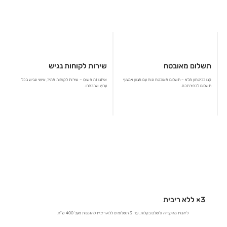
תשלום מאובטח
שירות לקוחות נגיש
קנו בביטחון מלא – תשלום מאובטח ונוח עם מגוון אמצעי
איתנו זה פשוט – שירות לקוחות מהיר, אישי ונגיש בכל
תשלום לבחירתכם.
ערוץ שתבחרו.
3× ללא ריבית
ליהנות מהקנייה ולשלם בקלות. עד 3 תשלומים ללא ריבית להזמנות מעל 400 ש"ח.