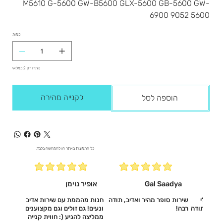
M5610 G-5600 GW-B5600 GLX-5600 GB-5600 GW-
6900 9052 5600
כמות
נותרו רק 2 במלאי
לקנייה מהירה
הוספה לסל
כל התמונות באתר הן להמחשה בלבד.
Gal Saadya
אופיר נוימן
עשו לי
שירות סופר מהיר ואדיב, תודה
חנות מהממת עם שירות אדיב
דיב, תודה
רבה!
ונעים! גם זולים וגם מקצוענים
ממליצה להגיע (: חווית קנייה