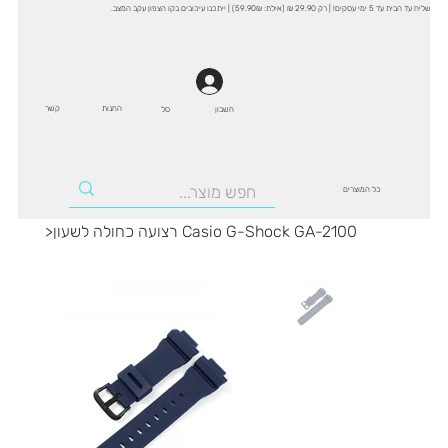
שליח עד הבית עד 5 ימי עסקים! | רק 29.90 ₪ (אילת: 59.90₪) | ייתכנו עיכובים בקו הצפון עקב המצב.
החנות
קשר
סל
חשבון
כל המוצרים
רצועה כחולה לשעון Casio G-Shock GA-2100
>