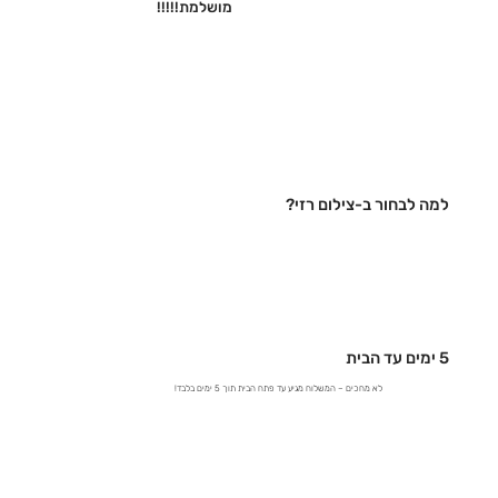
מושלמת!!!!!‎
למה לבחור ב-צילום רזי?
5 ימים עד הבית
לא מחכים – המשלוח מגיע עד פתח הבית תוך 5 ימים בלבד!