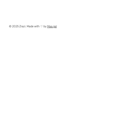
© 2025 Zrazi. Made with ♡ by
Maa.gal