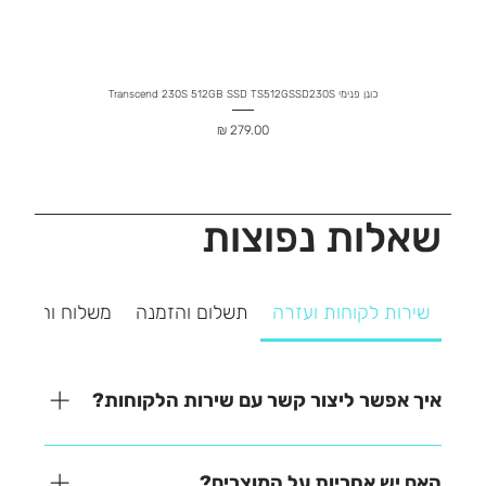
כונן פנימי Transcend 230S 512GB SSD TS512GSSD230S
מחיר
שאלות נפוצות
שירות לקוחות ועזרה
תשלום והזמנה
משלוח והחזרה
איך אפשר ליצור קשר עם שירות הלקוחות?
אנחנו כאן כדי לעזור! ניתן ליצור איתנו קשר בקלות דרך
אחת מהאפשרויות הבאות: - בטלפון – 03-641-6555 -
האם יש אחריות על המוצרים?