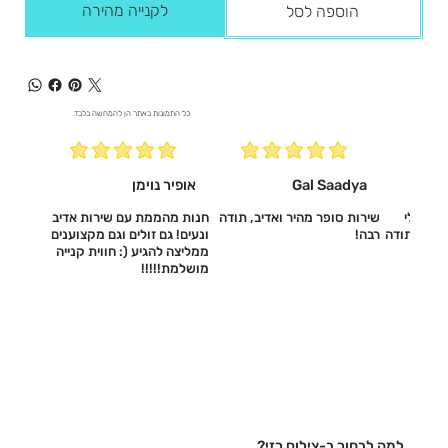
לקנייה מהירה
הוספה לסל
כל התמונות באתר הן להמחשה בלבד.
Gal Saadya
אופיר נוימן
עשו לי
שירות סופר מהיר ואדיב, תודה
חנות מהממת עם שירות אדיב
דיב, תודה
רבה!
ונעים! גם זולים וגם מקצוענים
ממליצה להגיע (: חווית קנייה
מושלמת!!!!!‎
למה לבחור ב-צילום רזי?