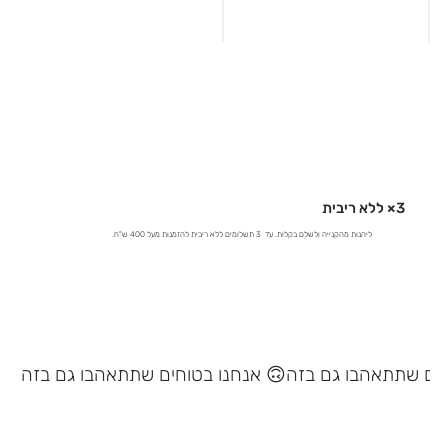
3× ללא ריבית
ליהנות מהקנייה ולשלם בקלות. עד 3 תשלומים ללא ריבית להזמנות מעל 400 ש"ח.
אנחנו בטוחים שתתאהבו גם בזה 🙃