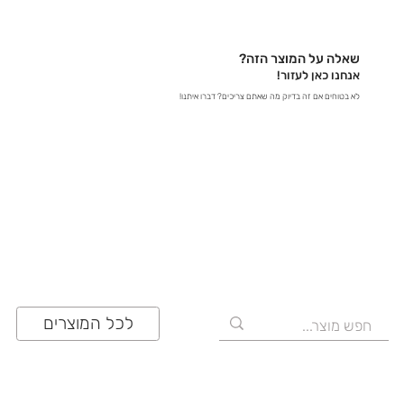
באתר – קבלו תשובות מידיות - במייל – שלחו לנו הודעה
לכתובת contact@zrazi.com אם יש לכם שאלה לגבי
מוצר מסוים, אנחנו כאן כדי לספק לכם את כל הפרטים
שאלה על המוצר הזה?
ולוודא שתעשו את הבחירה הנכונה!
אנחנו כאן לעזור!
לא בטוחים אם זה בדיוק מה שאתם צריכים? דברו איתנו!
03-641-6555
לכל המוצרים