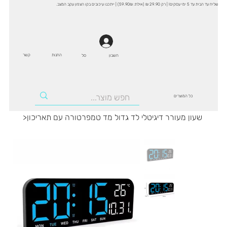
שליח עד הבית עד 5 ימי עסקים! | רק 29.90 ₪ (אילת: 59.90₪) | ייתכנו עיכובים בקו הצפון עקב המצב.
החנות
קשר
סל
חשבון
כל המוצרים
שעון מעורר דיגיטלי לד גדול מד טמפרטורה עם תאריכון
>