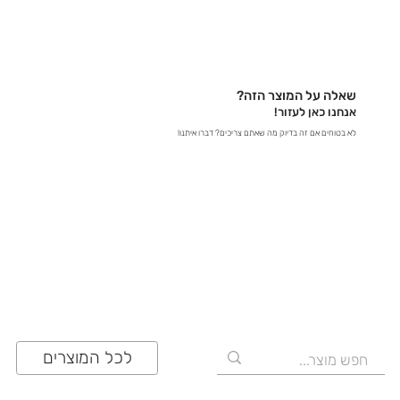
בטלפון – דברו איתנו ישירות ב-03-641-6555 - בצ'אט
באתר – קבלו תשובות מידיות - במייל – שלחו לנו הודעה
לכתובת contact@zrazi.com אם יש לכם שאלה לגבי
מוצר מסוים, אנחנו כאן כדי לספק לכם את כל הפרטים
שאלה על המוצר הזה?
ולוודא שתעשו את הבחירה הנכונה!
אנחנו כאן לעזור!
לא בטוחים אם זה בדיוק מה שאתם צריכים? דברו איתנו!
03-641-6555
לכל המוצרים