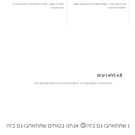
קנו בביטחון מלא – תשלום מאובטח ונוח עם מגוון אמצעי
איתנו זה פשוט – שירות לקוחות מהיר, אישי ונגיש בכל
תשלום לבחירתכם.
ערוץ שתבחרו.
3× ללא ריבית
ליהנות מהקנייה ולשלם בקלות. עד 3 תשלומים ללא ריבית להזמנות מעל 400 ש"ח.
אנחנו בטוחים שתתאהבו גם בזה 🙃