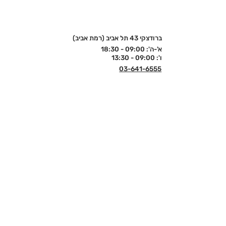
ברודצקי 43 תל אביב (רמת אביב)
א'-ה': 09:00 - 18:30
ו': 09:00 - 13:30
03-641-6555