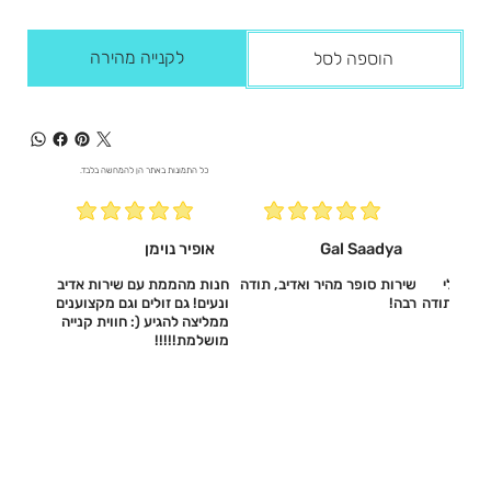
לקנייה מהירה
הוספה לסל
כל התמונות באתר הן להמחשה בלבד.
Gal Saadya
אופיר נוימן
עשו לי
שירות סופר מהיר ואדיב, תודה
חנות מהממת עם שירות אדיב
דיב, תודה
רבה!
ונעים! גם זולים וגם מקצוענים
ממליצה להגיע (: חווית קנייה
מושלמת!!!!!‎