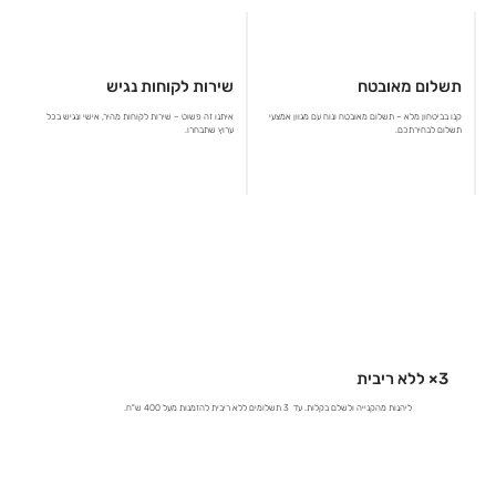
תשלום מאובטח
שירות לקוחות נגיש
קנו בביטחון מלא – תשלום מאובטח ונוח עם מגוון אמצעי
איתנו זה פשוט – שירות לקוחות מהיר, אישי ונגיש בכל
תשלום לבחירתכם.
ערוץ שתבחרו.
3× ללא ריבית
ליהנות מהקנייה ולשלם בקלות. עד 3 תשלומים ללא ריבית להזמנות מעל 400 ש"ח.