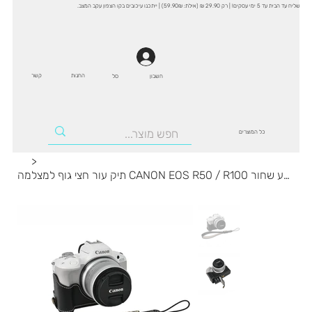
שליח עד הבית עד 5 ימי עסקים! | רק 29.90 ₪ (אילת: 59.90₪) | ייתכנו עיכובים בקו הצפון עקב המצב.
החנות
קשר
סל
חשבון
כל המוצרים
>
תיק עור חצי גוף למצלמה CANON EOS R50 / R100 בצבע שחור