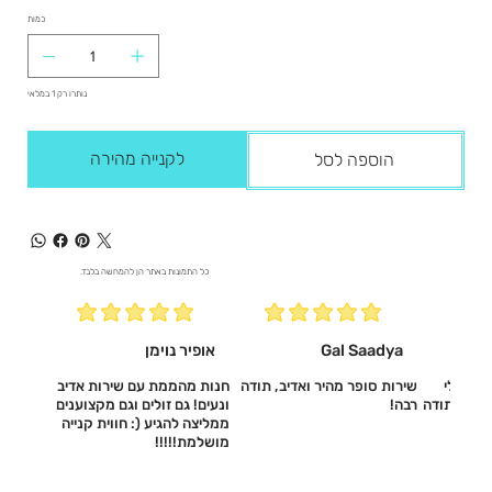
כמות
נותרו רק 1 במלאי
לקנייה מהירה
הוספה לסל
כל התמונות באתר הן להמחשה בלבד.
Gal Saadya
אופיר נוימן
עשו לי
שירות סופר מהיר ואדיב, תודה
חנות מהממת עם שירות אדיב
דיב, תודה
רבה!
ונעים! גם זולים וגם מקצוענים
ממליצה להגיע (: חווית קנייה
מושלמת!!!!!‎