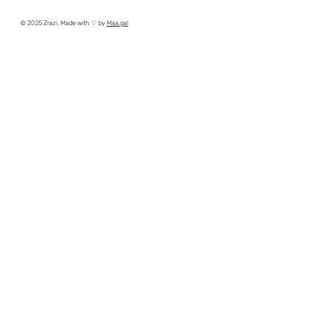
© 2025 Zrazi. Made with ♡ by
Maa.gal