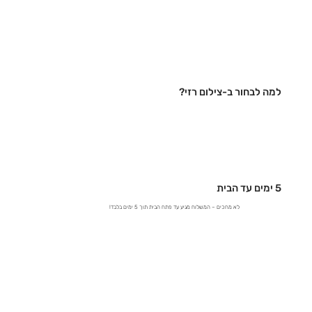
למה לבחור ב-צילום רזי?
5 ימים עד הבית
לא מחכים – המשלוח מגיע עד פתח הבית תוך 5 ימים בלבד!