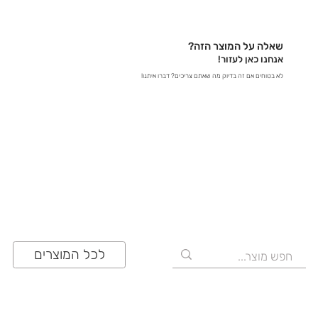
באתר – קבלו תשובות מידיות - במייל – שלחו לנו הודעה
לכתובת contact@zrazi.com אם יש לכם שאלה לגבי
מוצר מסוים, אנחנו כאן כדי לספק לכם את כל הפרטים
שאלה על המוצר הזה?
ולוודא שתעשו את הבחירה הנכונה!
אנחנו כאן לעזור!
לא בטוחים אם זה בדיוק מה שאתם צריכים? דברו איתנו!
03-641-6555
לכל המוצרים