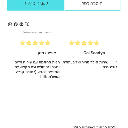
לקנייה מהירה
הוספה לסל
כל התמונות באתר הן להמחשה בלבד.
Gal Saadya
אופיר נוימן
עשו לי
שירות סופר מהיר ואדיב, תודה
חנות מהממת עם שירות אדיב
דיב, תודה
רבה!
ונעים! גם זולים וגם מקצוענים
ממליצה להגיע (: חווית קנייה
מושלמת!!!!!‎
למה לבחור ב-צילום רזי?