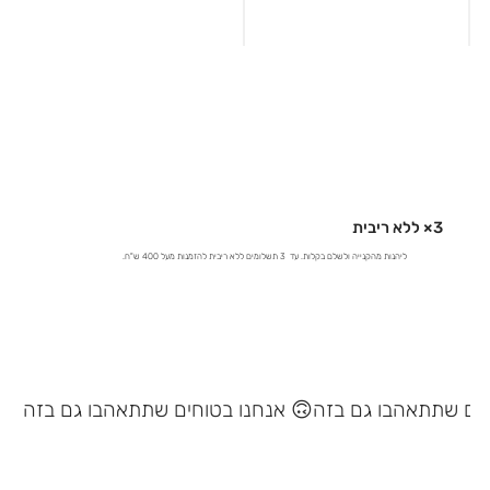
3× ללא ריבית
ליהנות מהקנייה ולשלם בקלות. עד 3 תשלומים ללא ריבית להזמנות מעל 400 ש"ח.
אנחנו בטוחים שתתאהבו גם בזה 🙃