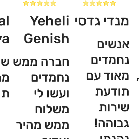
מנדי גדסי
Yeheli
al
ya
Genish
אנשים
נחמדים
חברה ממש
שי
מאוד עם
נחמדים
מה
תודעת
ועשו לי
תו
שירות
משלוח
גבוהה!
ממש מהיר
נהנתי