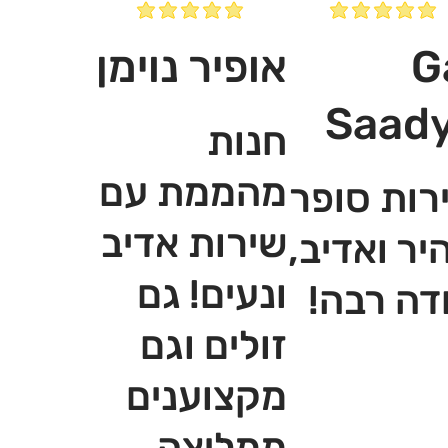
G
אופיר נוימן
Saad
חנות
מהממת עם
רות סופר
שירות אדיב
יר ואדיב,
ונעים! גם
דה רבה!
זולים וגם
מקצוענים
ממליצה