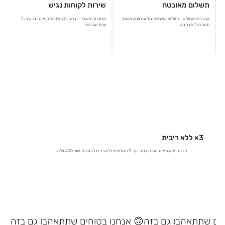
תשלום מאובטח
שירות לקוחות נגיש
קנו בביטחון מלא – תשלום מאובטח ונוח עם מגוון אמצעי
איתנו זה פשוט – שירות לקוחות מהיר, אישי ונגיש בכל
תשלום לבחירתכם.
ערוץ שתבחרו.
3× ללא ריבית
ליהנות מהקנייה ולשלם בקלות. עד 3 תשלומים ללא ריבית להזמנות מעל 400 ש"ח.
אנחנו בטוחים שתתאהבו גם בזה 🙃