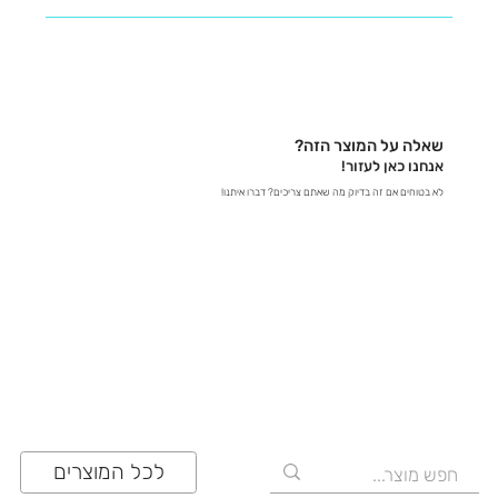
נשמח לעזור לכם למצוא את כל המידע שאתם צריכים! -
בטלפון – דברו איתנו ישירות ב-03-641-6555 - בצ'אט
באתר – קבלו תשובות מידיות - במייל – שלחו לנו הודעה
לכתובת contact@zrazi.com אם יש לכם שאלה לגבי
מוצר מסוים, אנחנו כאן כדי לספק לכם את כל הפרטים
שאלה על המוצר הזה?
ולוודא שתעשו את הבחירה הנכונה!
אנחנו כאן לעזור!
לא בטוחים אם זה בדיוק מה שאתם צריכים? דברו איתנו!
03-641-6555
לכל המוצרים