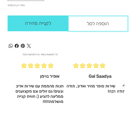
נותרו רק 2 במלאי
לקנייה מהירה
הוספה לסל
כל התמונות באתר הן להמחשה בלבד.
Gal Saadya
אופיר נוימן
עשו לי
שירות סופר מהיר ואדיב, תודה
חנות מהממת עם שירות אדיב
דיב, תודה
רבה!
ונעים! גם זולים וגם מקצוענים
ממליצה להגיע (: חווית קנייה
מושלמת!!!!!‎