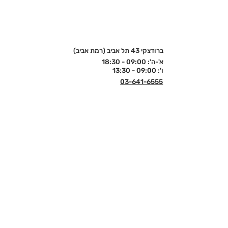
ברודצקי 43 תל אביב (רמת אביב)
א'-ה': 09:00 - 18:30
ו': 09:00 - 13:30
03-641-6555