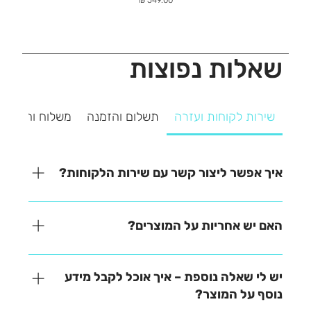
שאלות נפוצות
שירות לקוחות ועזרה
תשלום והזמנה
משלוח והחזרה
איך אפשר ליצור קשר עם שירות הלקוחות?
אנחנו כאן כדי לעזור! ניתן ליצור איתנו קשר בקלות דרך
אחת מהאפשרויות הבאות: - בטלפון – 03-641-6555 -
האם יש אחריות על המוצרים?
בצ'אט באתר – זמינים למענה מהיר - במייל –
contact@zrazi.co.il נשמח לענות על כל שאלה ולעזור
האחריות משתנה בהתאם לכל מוצר – תוכלו למצוא את כל
לכם בכל נושא!
הפרטים בתיאור המוצר בעמוד הרכישה. לכל שאלה
יש לי שאלה נוספת – איך אוכל לקבל מידע
נוספת, אנחנו כאן לעזור!
נוסף על המוצר?